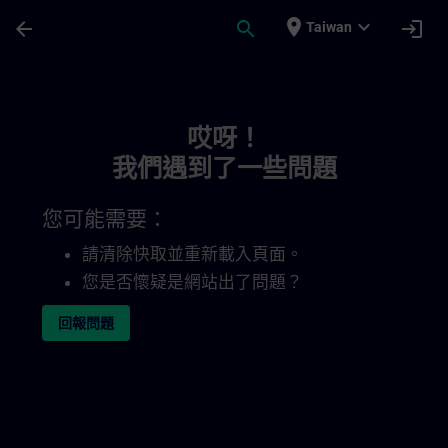
頁面已載入
跳至主要內容
place
expand_more
arrow_back
search
login
Taiwan
Toc | SITRAIN
哎呀！
我們遇到了一些問題
您可能需要：
請清除快取並重新載入頁面。
您是否懷疑是網站出了問題？
回報問題