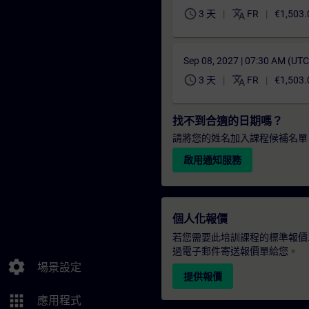
schedule
translate
3 天
FR
€1,503.
Sep 08, 2027 | 07:30 AM (UT
schedule
translate
3 天
FR
€1,503.
找不到合適的日期嗎？
請將您的姓名加入課程候補名單
啟用通知服務
個人化報價
若您需要此培訓課程的標準報價
過電子郵件寄送報價單給您。
settings
場景設定
提供報價
apps
應用程式