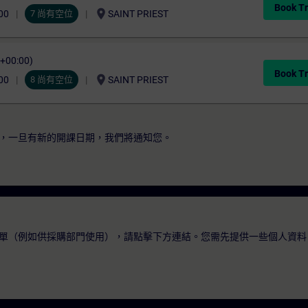
Book Tr
location_on
00
7 尚有空位
SAINT PRIEST
C+00:00)
Book Tr
location_on
00
8 尚有空位
SAINT PRIEST
，一旦有新的開課日期，我們將通知您。
單（例如供採購部門使用），請點擊下方連結。您需先提供一些個人資料