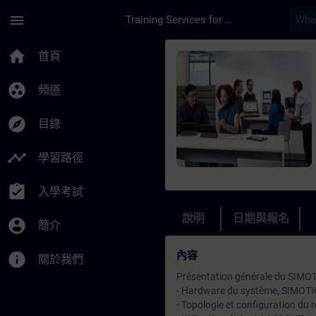
頁面已載入
跳至主要內容
menu
Training Services for Digital Industries
課程 - Maintenance
home
首頁
group_work
頻道
explore
目錄
timeline
學習路徑
assignment_turned_in
入學考試
說明
日期與報名
account_circle
簡介
內容
info
關於我們
Présentation générale du SIMOT
- Hardware du système, SIMOT
- Topologie et configuration du 