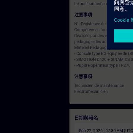
Le positionnement.
注意事項
N° d’existence du centre de for
Compétences formateur :
Réalisée par des experts assuran
pédagogie des adultes avec un s
Matériel Pédagogique (à titre ind
- Console type PG équipée de (
- SIMOTION D420 + SINAMICS 
- Pupitre opérateur type TP270
注意事項
Technicien de maintenance
Electromecanicien
日期與報名
Sep 22, 2026 | 07:30 AM (UT