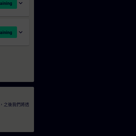
expand_more
aining
expand_more
aining
，之後我們將透