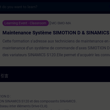
s
 Système SIMOTION D & SINAMICS S120
Learning Event - Classroom
MC-SMO-MA
Maintenance Système SIMOTION D & SINAMICS
Cette formation s'adresse aux techniciens de maintenance en 
maintenance d'un système de commande d'axes SIMOTION D 
des variateurs SINAMICS S120.Elle permet d'acquérir les con
théoriques et techniques de base nécessaires au diagnostic et
dépannage de ces équipements.Répartition30% Théorie, 70%
PratiqueParticipants max8Evaluation des acquisOuiEligible C
引言
ⓘNonCertificationNon
ION D :
ION SINAMICS S120 et des composants SINAMICS .
réseau inter éléments Drive-CLiQ.