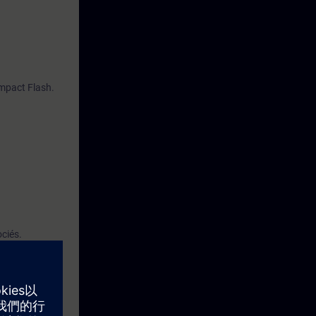
ompact Flash.
ciés.