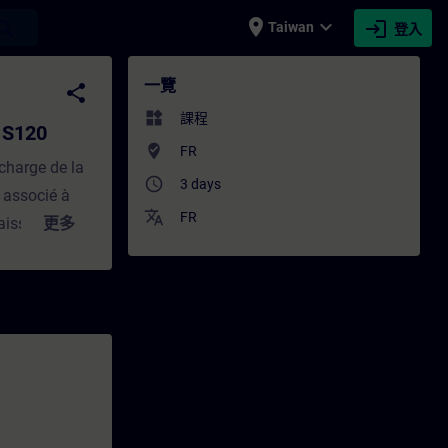
place
expand_more
login
earch
Taiwan
登入
 - 培訓 - 培訓 - 專業發展 | SITRAIN
一覽
share
widgets
課程
 S120
where_to_vote
FR
charge de la
access_time
3 days
associé à
translate
FR
naissances
更多
 au
PF