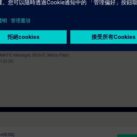
mation SITRAIN : 11 93 00 205 93
t au quotidien des missions techniques auprès des entreprises, formés et 
uivi et une actualisation de leurs compétences théoriques, pratiques, et
icatif par binôme) :
SIMATIC Manager, SCOUT, Wincc-Flex)
S120 DC
C+00:00)