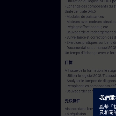
- Utilisation du logiciel SCOUT p
- Echange des composants du 
Unité centrale D4x5 :
- Modules de puissances
- Moteurs avec codeurs absolus
- Réglage offset codeur, etc.
- Sauvegarde et rechargement de
- Surveillance et correction des
- Exercices pratiques sur banc
- Documentations : manuel SC
Un temps d’échange avec le for
目標
A l’issue de la formation, le stag
- Utiliser le logiciel SCOUT ass
- Analyser le tampon de diagnosti
- Remplacer les composants déf
- Sauvegarder et recharger le p
先決條件
Aisance dans l'environnement 
La régulation.