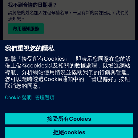
找不到合適的日期嗎？
請將您的姓名加入課程候補名單，一旦有新的開課日期，我們將
通知您。
啟用通知服務
個人化報價
若您需要此培訓課程的標準報價單（例如供採購部門使用），請
點擊下方連結。您需先提供一些個人資料，之後我們將透過電子
郵件寄送報價單給您。
提供報價
© Siemens AG 2026
home
group_work
explore
timeline
more_horiz