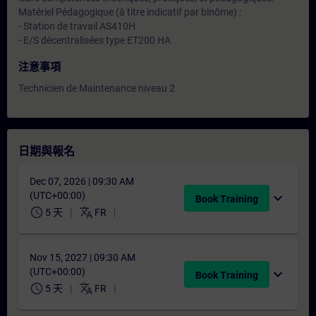
Matériel Pédagogique (à titre indicatif par binôme) :
- Station de travail AS410H
- E/S décentralisées type ET200 HA
注意事項
Technicien de Maintenance niveau 2
日期與報名
Dec 07, 2026 | 09:30 AM
(UTC+00:00)
expand_more
Book Training
schedule
translate
5 天
FR
Nov 15, 2027 | 09:30 AM
(UTC+00:00)
expand_more
Book Training
schedule
translate
5 天
FR