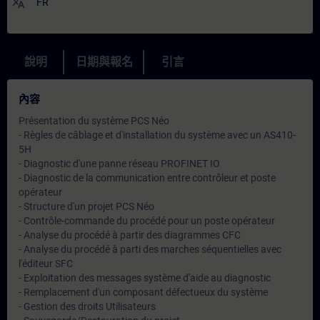
translate
FR
說明
日期與報名
引言
內容
Présentation du système PCS Néo
- Règles de câblage et d'installation du système avec un AS410-
5H
- Diagnostic d'une panne réseau PROFINET IO
- Diagnostic de la communication entre contrôleur et poste
opérateur
- Structure d'un projet PCS Néo
- Contrôle-commande du procédé pour un poste opérateur
- Analyse du procédé à partir des diagrammes CFC
- Analyse du procédé à parti des marches séquentielles avec
l'éditeur SFC
- Exploitation des messages système d'aide au diagnostic
- Remplacement d'un composant défectueux du système
- Gestion des droits Utilisateurs