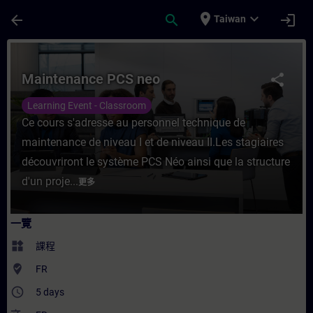
頁面已載入
跳至主要內容
place
expand_more
arrow_back
search
login
Taiwan
課程 - Maintenance PCS neo - 培訓 - 培訓
Maintenance PCS neo
share
Learning Event - Classroom
Ce cours s'adresse au personnel technique de
maintenance de niveau I et de niveau II.Les stagiaires
découvriront le système PCS Néo ainsi que la structure
d'un proje...
更多
一覽
widgets
課程
where_to_vote
FR
access_time
5 days