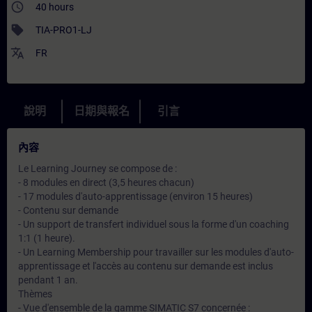
access_time
40 hours
sell
TIA-PRO1-LJ
translate
FR
說明
日期與報名
引言
內容
Le Learning Journey se compose de :
- 8 modules en direct (3,5 heures chacun)
- 17 modules d'auto-apprentissage (environ 15 heures)
- Contenu sur demande
- Un support de transfert individuel sous la forme d'un coaching
1:1 (1 heure).
- Un Learning Membership pour travailler sur les modules d'auto-
apprentissage et l'accès au contenu sur demande est inclus
pendant 1 an.
Thèmes
- Vue d'ensemble de la gamme SIMATIC S7 concernée :