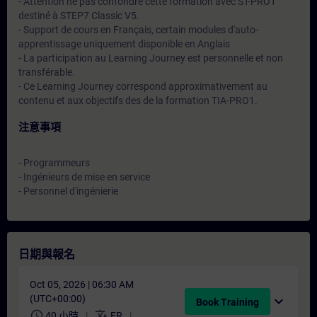
- Attention ne pas confondre cette formation avec ST-PRO1
destiné à STEP7 Classic V5.
- Support de cours en Français, certain modules d'auto-
apprentissage uniquement disponible en Anglais
- La participation au Learning Journey est personnelle et non
transférable.
- Ce Learning Journey correspond approximativement au
contenu et aux objectifs des de la formation TIA-PRO1.
注意事項
- Programmeurs
- Ingénieurs de mise en service
- Personnel d'ingénierie
日期與報名
Oct 05, 2026 | 06:30 AM
(UTC+00:00)
expand_more
Book Training
schedule
translate
40 小時
FR