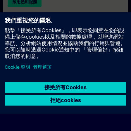
啟用通知服務
個人化報價
若您需要此培訓課程的標準報價單（例如供採購部門使用），請
點擊下方連結。您需先提供一些個人資料，之後我們將透過電子
郵件寄送報價單給您。
提供報價
© Siemens AG 2026
home
group_work
explore
timeline
more_horiz
Corporate Information
Cookie Notice
使用條款& 隱私權政策
首頁
頻道
目錄
學習路徑
更多
聯絡