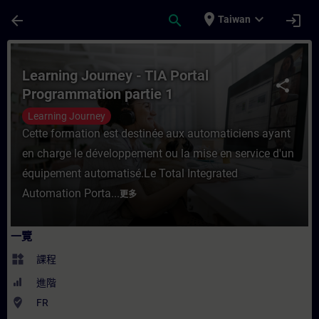
頁面已載入
跳至主要內容
place
expand_more
arrow_back
search
login
Taiwan
課程 - Learning Journey - TIA Portal Pr
Learning Journey - TIA Portal
share
Programmation partie 1
Learning Journey
Cette formation est destinée aux automaticiens ayant
en charge le développement ou la mise en service d'un
équipement automatisé.Le Total Integrated
Automation Porta...
更多
一覽
widgets
課程
進階
where_to_vote
FR