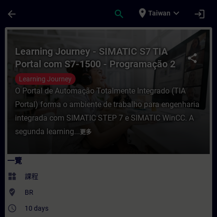
頁面已載入
跳至主要內容
place
expand_more
arrow_back
search
login
Taiwan
課程 - Learning Journey - SIMATIC S7 TI
Learning Journey - SIMATIC S7 TIA
share
Portal com S7-1500 - Programação 2
Learning Journey
O Portal de Automação Totalmente Integrado (TIA
Portal) forma o ambiente de trabalho para engenharia
integrada com SIMATIC STEP 7 e SIMATIC WinCC. A
segunda learning...
更多
一覽
widgets
課程
where_to_vote
BR
access_time
10 days