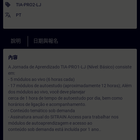
sell
TIA-PRO2-LJ
translate
PT
說明
日期與報名
內容
A Jornada de Aprendizado TIA-PRO1-LJ (Nível: Básico) consiste
em:
- 5 módulos ao vivo (6 horas cada)
- 17 módulos de autoestudo (aproximadamente 12 horas); Além
dos módulos ao vivo, você deve planejar
cerca de 1 hora de tempo de autoestudo por dia, bem como
horários de ligação e acompanhamento.
- Conteúdo temático sob demanda
- Assinatura anual do SITRAIN Access para trabalhar nos
módulos de autoaprendizagem e acesso ao
conteúdo sob demanda está incluída por 1 ano..