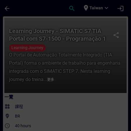
頁面已載入
跳至主要內容
place
expand_more
arrow_back
search
login
Taiwan
課程 - Learning Journey - SIMATIC S7 TI
Learning Journey - SIMATIC S7 TIA
share
Portal com S7-1500 - Programação 1
Learning Journey
O Portal de Automação Totalmente Integrado (TIA
Portal) forma o ambiente de trabalho para engenharia
integrada com o SIMATIC STEP 7. Nesta learning
journey do treina...
更多
一覽
widgets
課程
where_to_vote
BR
access_time
40 hours