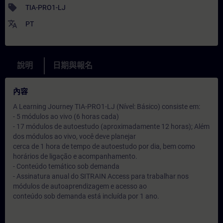
sell
TIA-PRO1-LJ
translate
PT
說明
日期與報名
內容
A Learning Journey TIA-PRO1-LJ (Nível: Básico) consiste em:
- 5 módulos ao vivo (6 horas cada)
- 17 módulos de autoestudo (aproximadamente 12 horas); Além
dos módulos ao vivo, você deve planejar
cerca de 1 hora de tempo de autoestudo por dia, bem como
horários de ligação e acompanhamento.
- Conteúdo temático sob demanda
- Assinatura anual do SITRAIN Access para trabalhar nos
módulos de autoaprendizagem e acesso ao
conteúdo sob demanda está incluída por 1 ano.