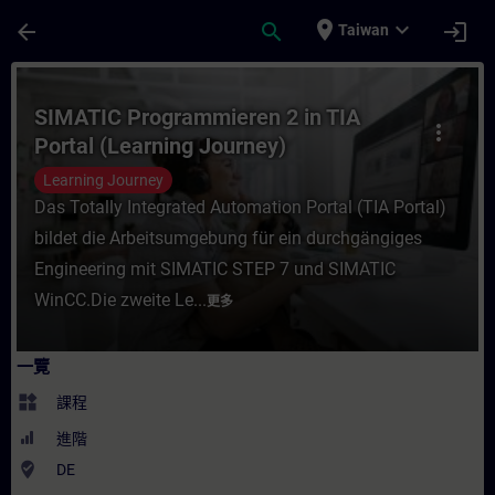
頁面已載入
跳至主要內容
place
expand_more
arrow_back
search
login
Taiwan
課程 - SIMATIC Programmieren 2 in TIA P
SIMATIC Programmieren 2 in TIA
more_vert
Portal (Learning Journey)
Learning Journey
Das Totally Integrated Automation Portal (TIA Portal)
bildet die Arbeitsumgebung für ein durchgängiges
Engineering mit SIMATIC STEP 7 und SIMATIC
WinCC.Die zweite Le...
更多
一覽
widgets
課程
進階
where_to_vote
DE