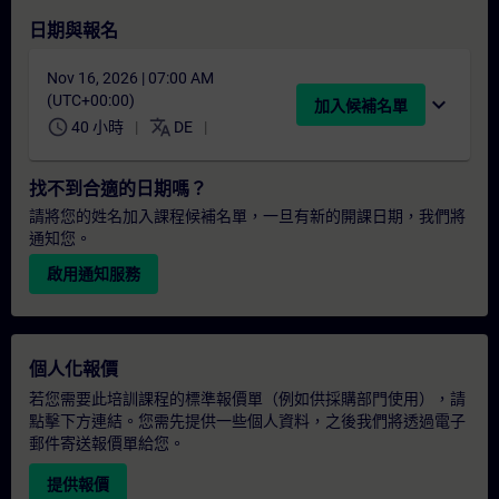
日期與報名
Nov 16, 2026 | 07:00 AM
(UTC+00:00)
expand_more
加入候補名單
schedule
translate
40 小時
DE
找不到合適的日期嗎？
請將您的姓名加入課程候補名單，一旦有新的開課日期，我們將
通知您。
啟用通知服務
個人化報價
若您需要此培訓課程的標準報價單（例如供採購部門使用），請
點擊下方連結。您需先提供一些個人資料，之後我們將透過電子
郵件寄送報價單給您。
提供報價