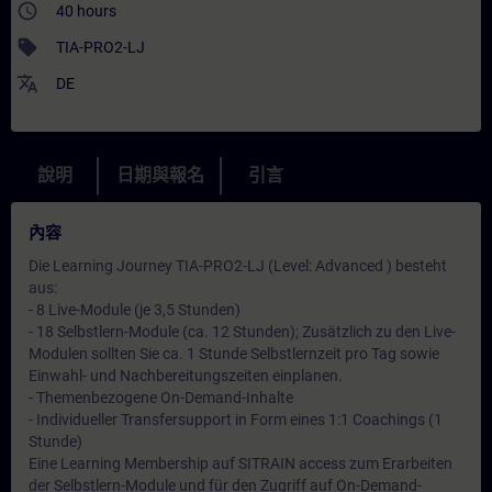
access_time
40 hours
sell
TIA-PRO2-LJ
translate
DE
說明
日期與報名
引言
內容
Die Learning Journey TIA-PRO2-LJ (Level: Advanced ) besteht
aus:
- 8 Live-Module (je 3,5 Stunden)
- 18 Selbstlern-Module (ca. 12 Stunden); Zusätzlich zu den Live-
Modulen sollten Sie ca. 1 Stunde Selbstlernzeit pro Tag sowie
Einwahl- und Nachbereitungszeiten einplanen.
- Themenbezogene On-Demand-Inhalte
- Individueller Transfersupport in Form eines 1:1 Coachings (1
Stunde)
Eine Learning Membership auf SITRAIN access zum Erarbeiten
der Selbstlern-Module und für den Zugriff auf On-Demand-