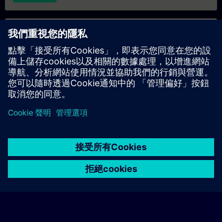
專屬培訓諮詢
若您需要針對專屬培訓課程（無論是現場、線上或於我們的
SITRAIN 培訓中心舉辦）索取報價，請填寫下方的諮詢表單。此
類請求適合較大規模的團體（6 人以上）。提供您的聯絡資料及
培訓需求後，我們將向您發送報價單。
索取專屬報價
© Siemens AG 2026
home
group_work
explore
timeline
more_horiz
Corporate Information
Cookie Notice
使用條款& 隱私權政策
首頁
頻道
目錄
學習路徑
更多
聯絡