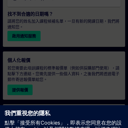
找不到合適的日期嗎？
請將您的姓名加入課程候補名單，一旦有新的開課日期，我們將
通知您。
啟用通知服務
個人化報價
若您需要此培訓課程的標準報價單（例如供採購部門使用），請
點擊下方連結。您需先提供一些個人資料，之後我們將透過電子
郵件寄送報價單給您。
提供報價
專屬培訓諮詢
若您需要針對專屬培訓課程（無論是現場、線上或於我們的
SITRAIN 培訓中心舉辦）索取報價，請填寫下方的諮詢表單。此