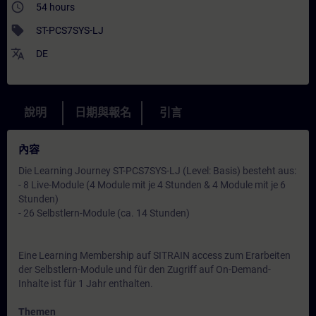
access_time
54 hours
sell
ST-PCS7SYS-LJ
translate
DE
說明
日期與報名
引言
內容
Die Learning Journey ST-PCS7SYS-LJ (Level: Basis) besteht aus:
- 8 Live-Module (4 Module mit je 4 Stunden & 4 Module mit je 6
Stunden)
- 26 Selbstlern-Module (ca. 14 Stunden)
Eine Learning Membership auf SITRAIN access zum Erarbeiten
der Selbstlern-Module und für den Zugriff auf On-Demand-
Inhalte ist für 1 Jahr enthalten.
Themen