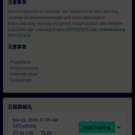
注意事項
Die Kurssprache ist Deutsch. Die Teilnahme an der Learning
Journey ist personenbezogen und nicht übertragbar.
Diese Learning Journey entspricht hauptsächlich den Inhalten
und Zielen der Learning Events
ST-PCS7SYS
oder
Onlinetraining
ST-PCS7SYS
注意事項
- Projektierer
- Programmierer
- Inbetriebsetzer
- Technologe
日期與報名
Nov 02, 2026 | 07:30 AM
(UTC+00:00)
expand_more
Book Training
schedule
translate
54 小時
DE