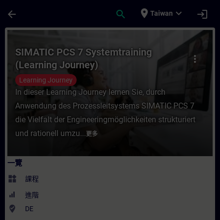
頁面已載入
跳至主要內容
place
expand_more
arrow_back
search
login
Taiwan
課程 - SIMATIC PCS 7 Systemtraining (L
SIMATIC PCS 7 Systemtraining
more_vert
(Learning Journey)
Learning Journey
In dieser Learning Journey lernen Sie, durch
Anwendung des Prozessleitsystems SIMATIC PCS 7
die Vielfalt der Engineeringmöglichkeiten strukturiert
und rationell umzu...
更多
一覽
widgets
課程
進階
where_to_vote
DE