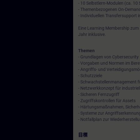
- 10 Selbstlern-Modulen (ca. 10
- Themenbezogenen On-Demand
- Individuellen Transfersupport 
Eine Learning Membership zum Er
Jahr inklusive.
Themen
- Grundlagen von Cybersecurity f
- Vorgaben und Normen im Berei
- Angriffs- und Verteidigungsmö
- Schutzziele
- Schwachstellenmanagement f
- Netzwerkkonzept für industrie
- Sicheren Fernzugriff
- Zugriffskontrollen für Assets
- Härtungsmaßnahmen, Sicherh
- Systeme zur Angriffserkennu
- Notfallplan zur Wiederherstell
目標