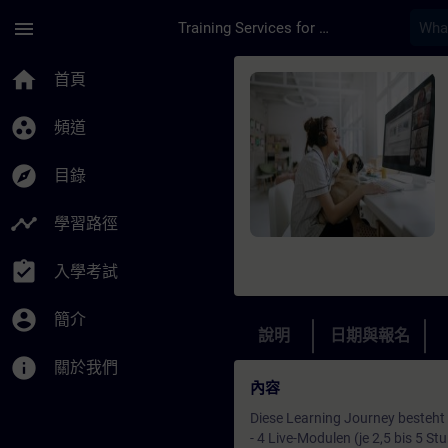
頁面已載入
跳至主要內容
menu
Training Services for Digital Industries
課程 - Einstieg in di
home
首頁
group_work
頻道
explore
目錄
timeline
學習路徑
assignment_turned_in
入學考試
account_circle
簡介
說明
日期與報名
info
關於我們
內容
Diese Learning Journey besteht
- 4 Live-Modulen (je 2,5 bis 5 St