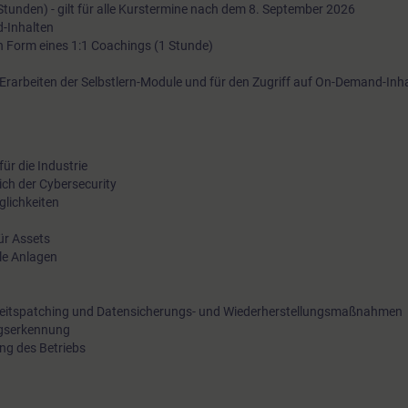
 Stunden) - gilt für alle Kurstermine nach dem 8. September 2026
Demand-Inhalte bei deinem ganz persönlichen Praxistransfer
-Inhalten
in Form eines 1:1 Coachings (1 Stunde)
unterstützt.Weitere Infos zu Learning Journeys
arbeiten der Selbstlern-Module und für den Zugriff auf On-Demand-Inhal
ür die Industrie
ch der Cybersecurity
glichkeiten
ür Assets
lle Anlagen
eitspatching und Datensicherungs- und Wiederherstellungsmaßnahmen
ngserkennung
ung des Betriebs