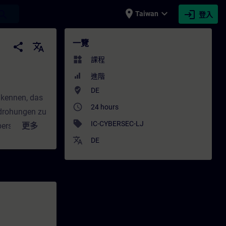
place
expand_more
login
earch
Taiwan
登入
omatisierung (Learning Journey) - 培訓 - 培
一覽
share
translate
widgets
課程
進階
where_to_vote
DE
 kennen, das
access_time
24 hours
edrohungen zu
sell
IC-CYBERSEC-LJ
ersecurity,
更多
translate
DE
g aus
stlern-
chhaltigem
virtuellen
ng Journey
nbezogene On-