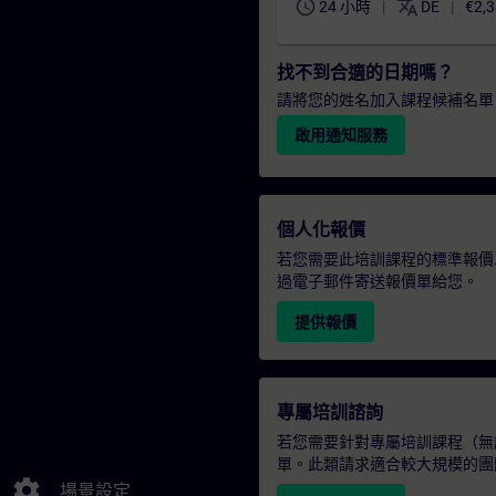
schedule
translate
24 小時
DE
€2,3
找不到合適的日期嗎？
請將您的姓名加入課程候補名單
啟用通知服務
個人化報價
若您需要此培訓課程的標準報價
過電子郵件寄送報價單給您。
提供報價
專屬培訓諮詢
若您需要針對專屬培訓課程（無論
單。此類請求適合較大規模的團
settings
場景設定