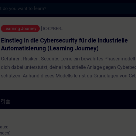
s
e Cybersecurity für die industrielle Aut
Learning Journey
IC-CYBER...
Einstieg in die Cybersecurity für die industrielle
Automatisierung (Learning Journey)
Gefahren. Risiken. Security. Lerne ein bewährtes Phasenmodell
dich dabei unterstützt, deine industrielle Anlage gegen Cyberb
schützen. Anhand dieses Modells lernst du Grundlagen von Cyb
Lösungen und Konzepte für den Schutz deiner industriellen
Automatisierungslösung kennen.Durch eine optimale Mischun
geführten Live-Modulen (online) und eigenverantwortlichen Selb
引言
Modulen lernst du die für deine Arbeit wichtigen Inhalte mit na
Lernerfolg. Anhand zahlreicher praktischer Aufgaben in unserer 
Übungsumgebung bereitest du dich bereits während der Learni
 aus:
unden)
ideal auf die Praxis vor. Darüber hinaus wirst du durch theme