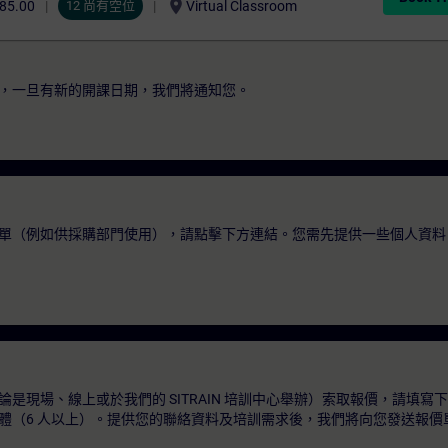
location_on
85.00
12 尚有空位
Virtual Classroom
，一旦有新的開課日期，我們將通知您。
單（例如供採購部門使用），請點擊下方連結。您需先提供一些個人資料
是現場、線上或於我們的 SITRAIN 培訓中心舉辦）索取報價，請填寫
體（6 人以上）。提供您的聯絡資料及培訓需求後，我們將向您發送報價