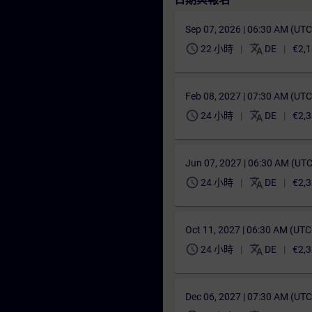
Sep 07, 2026 | 06:30 AM (UT
schedule
translate
22 小時
DE
€2,1
Feb 08, 2027 | 07:30 AM (UT
schedule
translate
24 小時
DE
€2,3
Jun 07, 2027 | 06:30 AM (UT
schedule
translate
24 小時
DE
€2,3
Oct 11, 2027 | 06:30 AM (UT
schedule
translate
24 小時
DE
€2,3
Dec 06, 2027 | 07:30 AM (UT