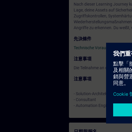
Nach dieser Learning Journey ka
Lage, deine Assets auf Sicherh
Zugriffskontrollen, Systemhärtu
Wiederherstellungsmaßnahmen an
Angriffe zu erkennen. Du weißt, 
先決條件
Technische Voraussetzungen
注意事項
Die Teilnahme an der Learning 
注意事項
- Solution-Architekt
- Consultant
- Automation Engineer
日期與報名