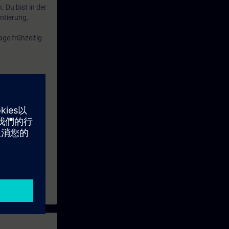
 Du bist in der
ntierung,
ge frühzeitig