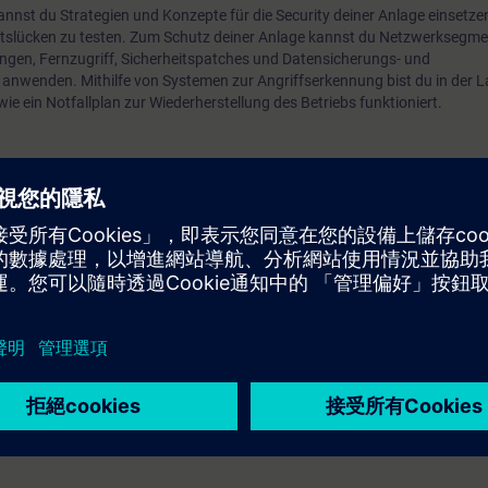
nnst du Strategien und Konzepte für die Security deiner Anlage einsetzen.
eitslücken zu testen. Zum Schutz deiner Anlage kannst du Netzwerksegme
ngen, Fernzugriff, Sicherheitspatches und Datensicherungs- und
wenden. Mithilfe von Systemen zur Angriffserkennung bist du in der La
wie ein Notfallplan zur Wiederherstellung des Betriebs funktioniert.
Journey ist personenbezogen und nicht übertragbar.