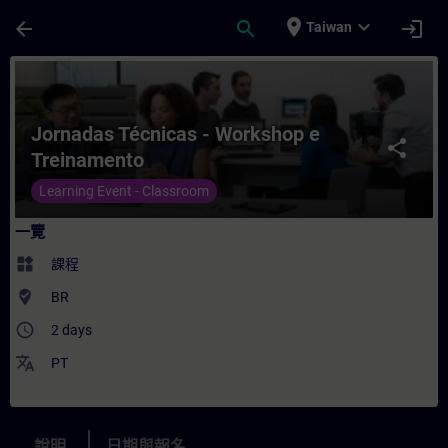
頁面已載入
跳至主要內容
place
expand_more
arrow_back
search
login
Taiwan
課程 - Jornadas Técnicas - Workshop e 
Jornadas Técnicas - Workshop e
share
Treinamento
Learning Event - Classroom
一覽
widgets
課程
where_to_vote
BR
access_time
2 days
translate
PT
說明
日期與報名