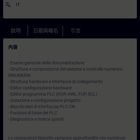
translate
IT
說明
日期與報名
引言
內容
- Esame generale della documentazione
- Struttura e composizione del sistema a controllo numerico
SINUMERIK
- Struttura hardware e interfacce di collegamento
- Editor configurazione hardware
- Editor programma PLC (KOP, AWL, FUP, SCL)
- Creazione e configurazione progetto
- Blocchi dati di interfaccia PLC-CN
- Funzioni di base del PLC
- Diagnostica e ricerca guasti
Le conoscenze teoriche verranno approfondite con numerosi