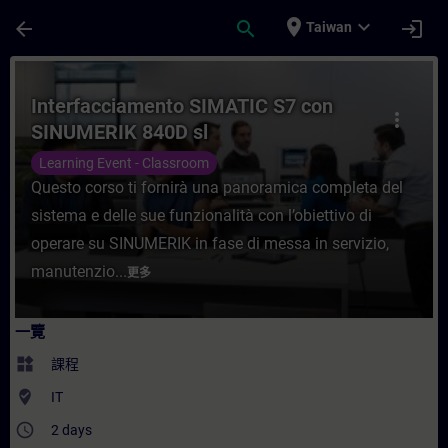
頁面已載入
跳至主要內容
place
expand_more
arrow_back
search
login
Taiwan
課程 - Interfacciamento SIMATIC S7 con
Interfacciamento SIMATIC S7 con
more_vert
SINUMERIK 840D sl
Learning Event - Classroom
Questo corso ti fornirà una panoramica completa del
sistema e delle sue funzionalità con l’obiettivo di
operare su SINUMERIK in fase di messa in servizio,
manutenzio...
更多
一覽
widgets
課程
where_to_vote
IT
access_time
2 days