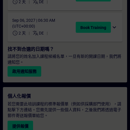
schedule
translate
2 天
DE
Sep 06, 2027 | 06:30 AM
(UTC+00:00)
expand_more
Book Training
schedule
translate
2 天
DE
找不到合適的日期嗎？
請將您的姓名加入課程候補名單，一旦有新的開課日期，我們將
通知您。
啟用通知服務
個人化報價
若您需要此培訓課程的標準報價單（例如供採購部門使用），請
點擊下方連結。您需先提供一些個人資料，之後我們將透過電子
郵件寄送報價單給您。
提供報價