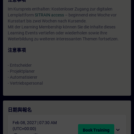
注意事項
Im Kurspreis enthalten: Kostenloser Zugang zur digitalen
Lernplattform
SITRAIN access
– beginnend eine Woche vor
Kursstart bis zwei Wochen nach Kursende.
Mit der Learning Membership können Sie die Inhalte dieses
Learning Events vertiefen oder wiederholen sowie Ihre
Weiterbildung zu weiteren interessanten Themen fortsetzen.
注意事項
- Entscheider
- Projektplaner
- Automatisierer
- Vertriebspersonal
日期與報名
Feb 08, 2027 | 07:30 AM
(UTC+00:00)
expand_more
Book Training