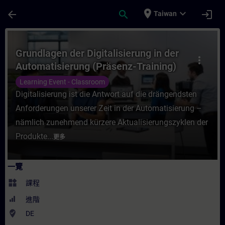
頁面已載入
跳至主要內容
place
expand_more
arrow_back
search
login
Taiwan
課程 - Grundlagen der Digitalisierung in 
Grundlagen der Digitalisierung in der
more_vert
Automatisierung (Präsenz-Training)
Learning Event - Classroom
Digitalisierung ist die Antwort auf die drängendsten
Anforderungen unserer Zeit in der Automatisierung –
nämlich zunehmend kürzere Aktualisierungszyklen der
Produkte...
更多
一覽
widgets
課程
進階
where_to_vote
DE