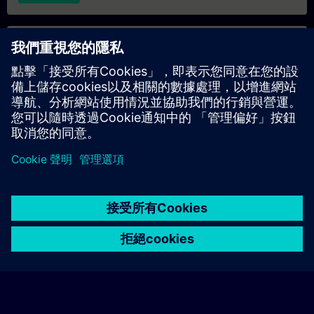
專屬培訓諮詢
若您需要針對專屬培訓課程（無論是現場、線上或於我們的
SITRAIN 培訓中心舉辦）索取報價，請填寫下方的諮詢表單。此
類請求適合較大規模的團體（6 人以上）。提供您的聯絡資料及
培訓需求後，我們將向您發送報價單。
索取專屬報價
© Siemens AG 2026
home
group_work
explore
timeline
more_horiz
Corporate Information
Cookie Notice
使用條款& 隱私權政策
首頁
頻道
目錄
學習路徑
更多
聯絡