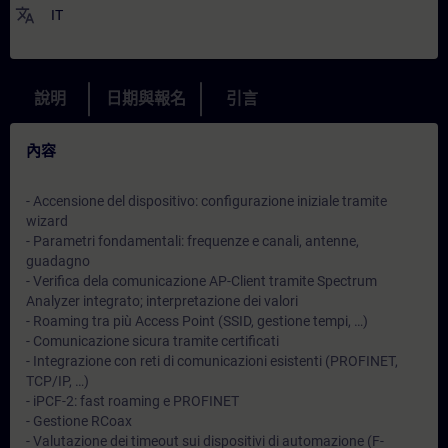
translate
IT
說明
日期與報名
引言
內容
- Accensione del dispositivo: configurazione iniziale tramite
wizard
- Parametri fondamentali: frequenze e canali, antenne,
guadagno
- Verifica dela comunicazione AP-Client tramite Spectrum
Analyzer integrato; interpretazione dei valori
- Roaming tra più Access Point (SSID, gestione tempi, …)
- Comunicazione sicura tramite certificati
- Integrazione con reti di comunicazioni esistenti (PROFINET,
TCP/IP, …)
- iPCF-2: fast roaming e PROFINET
- Gestione RCoax
- Valutazione dei timeout sui dispositivi di automazione (F-