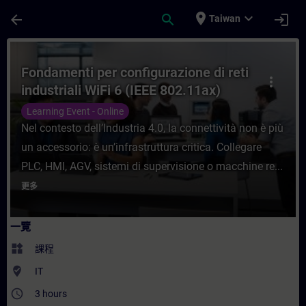
頁面已載入
跳至主要內容
place
expand_more
arrow_back
search
login
Taiwan
課程 - Fondamenti per configurazione di r
Fondamenti per configurazione di reti
more_vert
industriali WiFi 6 (IEEE 802.11ax)
Learning Event - Online
Nel contesto dell’Industria 4.0, la connettività non è più
un accessorio: è un’infrastruttura critica. Collegare
PLC, HMI, AGV, sistemi di supervisione o macchine re...
更多
一覽
widgets
課程
where_to_vote
IT
access_time
3 hours