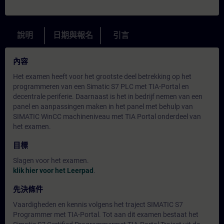
說明
日期與報名
引言
內容
Het examen heeft voor het grootste deel betrekking op het
programmeren van een Simatic S7 PLC met TIA-Portal en
decentrale periferie. Daarnaast is het in bedrijf nemen van een
panel en aanpassingen maken in het panel met behulp van
SIMATIC WinCC machineniveau met TIA Portal onderdeel van
het examen.
目標
Slagen voor het examen.
klik hier voor het Leerpad
.
先決條件
Vaardigheden en kennis volgens het traject SIMATIC S7
Programmer met TIA-Portal. Tot aan dit examen bestaat het