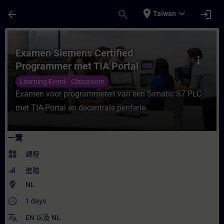
頁面已載入
跳至主要內容
place
expand_more
arrow_back
search
login
Taiwan
課程 - Examen Siemens Certified Progra
Examen Siemens Certified
more_vert
Programmer met TIA Portal
Learning Event - Classroom
Examen voor programmeren van een Simatic S7 PLC
met TIA-Portal en decentrale periferie.
一覽
widgets
課程
進階
where_to_vote
NL
access_time
1 days
translate
EN
以及
NL