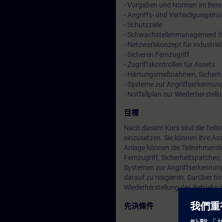
- Vorgaben und Normen im Berei
- Angriffs- und Verteidigungsmö
- Schutzziele
- Schwachstellenmanagement f
- Netzwerkkonzept für industrie
- Sicheren Fernzugriff
- Zugriffskontrollen für Assets
- Härtungsmaßnahmen, Sicherh
- Systeme zur Angriffserkennu
- Notfallplan zur Wiederherstell
目標
Nach diesem Kurs sind die Teilne
einzusetzen. Sie können ihre As
Anlage können die Teilnehmende
Fernzugriff, Sicherheitspatche
Systemen zur Angriffserkennung
darauf zu reagieren. Darüber hin
Wiederherstellung des Betriebs im
先決條件