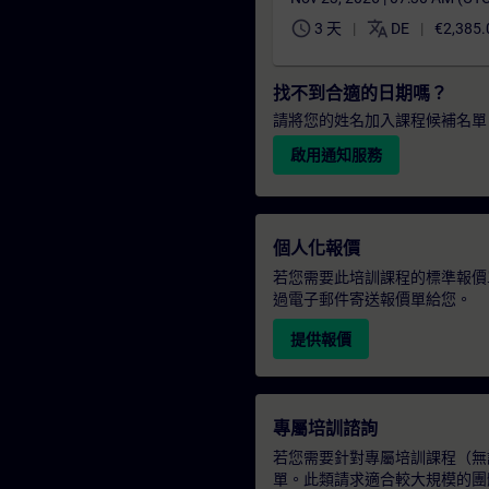
schedule
translate
3 天
DE
€2,385.
找不到合適的日期嗎？
請將您的姓名加入課程候補名單
啟用通知服務
個人化報價
若您需要此培訓課程的標準報價
過電子郵件寄送報價單給您。
提供報價
專屬培訓諮詢
若您需要針對專屬培訓課程（無論
單。此類請求適合較大規模的團