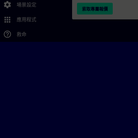
settings
場景設定
索取專屬報價
apps
應用程式
help_outline
救命
© Siemens AG 2026