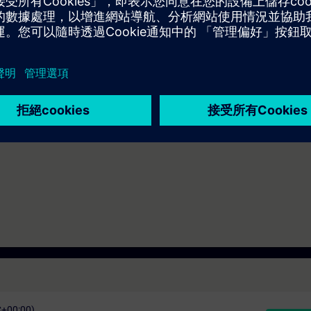
trieller Automatisierung
strieller Kommunikation
IA Portal STEP 7
oser Zugang zur digitalen Lernplattform
SITRAIN access
– beginnend ein
 Kursende.
nen Sie die Inhalte dieses Learning Events vertiefen oder wiederholen so
ressanten Themen fortsetzen.
C+00:00)