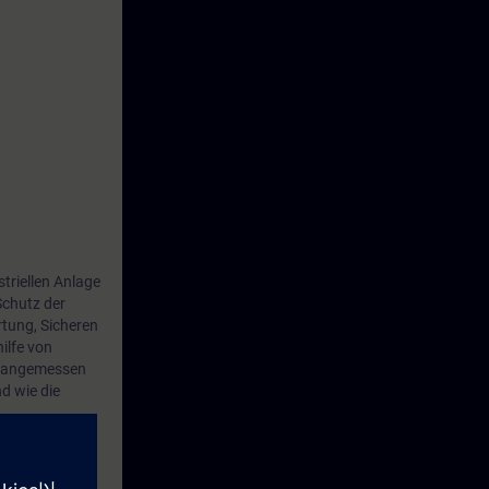
triellen Anlage
Schutz der
tung, Sicheren
ilfe von
nd angemessen
d wie die