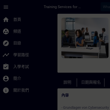
頁面已載入
跳至主要內容
menu
Training Services for Digital Industries
課程 - Einstieg in di
home
首頁
group_work
頻道
explore
目錄
timeline
學習路徑
assignment_turned_in
入學考試
account_circle
簡介
說明
日期與報名
info
關於我們
內容
- Grundlagen von Cybersecurity f