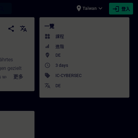
place
expand_more
login
earch
Taiwan
登入
omatisierung (Präsenz-Training) - 培訓 - 培
一覽
share
translate
widgets
課程
進階
where_to_vote
DE
ährtes
access_time
3 days
en gezielt
sell
IC-CYBERSEC
s werden
更多
Konzepte für
translate
DE
.In
hr
in der Praxis