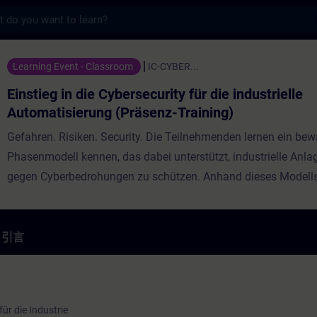
s
e Cybersecurity für die industrielle Aut
Learning Event - Classroom
IC-CYBER...
Einstieg in die Cybersecurity für die industrielle
Automatisierung (Präsenz-Training)
Gefahren. Risiken. Security. Die Teilnehmenden lernen ein bew
Phasenmodell kennen, das dabei unterstützt, industrielle Anlag
gegen Cyberbedrohungen zu schützen. Anhand dieses Modell
Grundlagen der Cybersecurity vermittelt sowie Lösungen und 
den Schutz industrieller Automatisierungslösungen vorgestellt
praktischen Übungen TIA Portal vertiefen die Teilnehmenden i
引言
Verständnis und wenden die erlernten Security‑Konzepte direkt 
an.
ür die Industrie