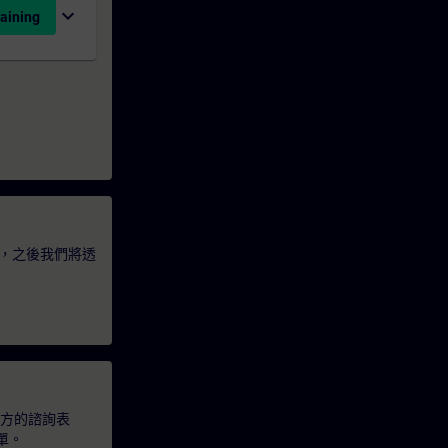
expand_more
aining
，之後我們將透
下方的諮詢表
單。