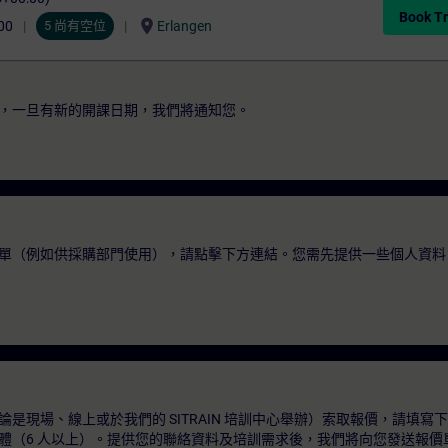
Book Tr
location_on
00
5 尚有空位
Erlangen
，一旦有新的開課日期，我們將通知您。
單（例如供採購部門使用），請點擊下方連結。您需先提供一些個人資料
是現場、線上或於我們的 SITRAIN 培訓中心舉辦）索取報價，請填寫
體（6 人以上）。提供您的聯絡資料及培訓需求後，我們將向您發送報價