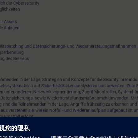
ch der Cybersecurity
glichkeiten
ür Assets
lle Anlagen
eitspatching und Datensicherungs- und Wiederherstellungsmaßnahmen
ngserkennung
ung des Betriebs
hmenden in der Lage, Strategien und Konzepte für die Security ihrer indus
sets systematisch auf Sicherheitslücken analysieren und bewerten. Zum 
n unter anderem Netzwerksegmentierung, Zugriffskontrollen, Systemhär
s, Datensicherungs- sowie Wiederherstellungsmaßnahmen anwenden. Mith
 sind die Teilnehmenden in der Lage, Angriffe frühzeitig zu erkennen u
aus verstehen sie, wie ein Notfall- und Wiederanlaufplan aufgebaut ist un
 Ernstfall erfolgt.