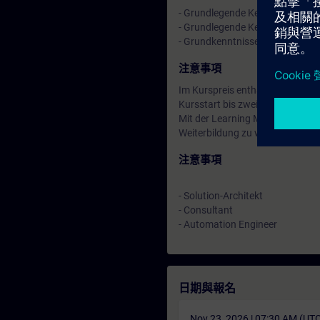
- Grundlegende Kenntnisse indus
- Grundlegende Kenntnisse indu
- Grundkenntnisse in SIMATIC T
注意事項
Im Kurspreis enthalten: Kostenl
Kursstart bis zwei Wochen nach
Mit der Learning Membership kön
Weiterbildung zu weiteren inte
注意事項
- Solution-Architekt
- Consultant
- Automation Engineer
日期與報名
Nov 23, 2026 | 07:30 AM (UT