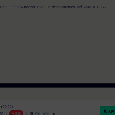
 Umgang mit Windows Server Betriebssystemen und SIMATIC PCS 7
C+00:00)
加入候
location_on
00
已售罄
Köln-Mülheim