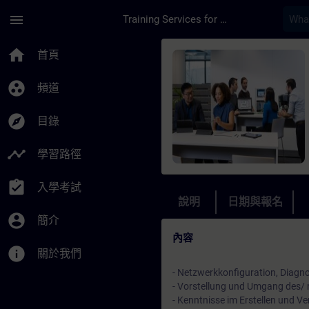
頁面已載入
跳至主要內容
menu
Training Services for Digital Industries
課程 - Einsatz eines
home
首頁
group_work
頻道
explore
目錄
timeline
學習路徑
assignment_turned_in
入學考試
說明
日期與報名
account_circle
簡介
內容
info
關於我們
- Netzwerkkonfiguration, Diagn
- Vorstellung und Umgang des/
- Kenntnisse im Erstellen und