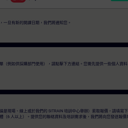
，一旦有新的開課日期，我們將通知您。
單（例如供採購部門使用），請點擊下方連結。您需先提供一些個人資料
是現場、線上或於我們的 SITRAIN 培訓中心舉辦）索取報價，請填寫
體（6 人以上）。提供您的聯絡資料及培訓需求後，我們將向您發送報價