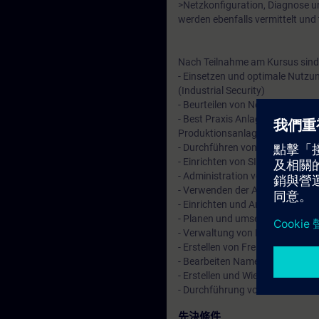
>Netzkonfiguration, Diagnose u
werden ebenfalls vermittelt und t
Nach Teilnahme am Kursus sind
- Einsetzen und optimale Nutz
(Industrial Security)
- Beurteilen von Netzwerkkonfi
- Best Praxis Anlagenkonfigurati
Produktionsanlage)
- Durchführen von Diagnosen i
- Einrichten von SIMATIC Logon 
- Administration von Betriebsm
- Verwenden der Active Director
- Einrichten und Arbeiten mit 
- Planen und umsetzen von Uhrz
- Verwaltung von Benutzer und
- Erstellen von Freigaben und B
- Bearbeiten Namensauflösung
- Erstellen und Wiederherstellen
- Durchführung von Trouble Sh
先決條件