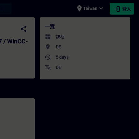
place
expand_more
login
earch
Taiwan
登入
WinCC-Umfeld (Präsenz-Training) - 培訓 - 
一覽
share
widgets
課程
7 / WinCC-
where_to_vote
DE
access_time
5 days
translate
DE