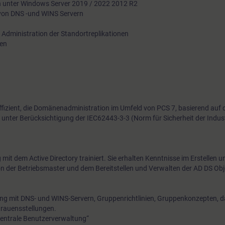
n unter Windows Server 2019 / 2022 2012 R2
 von DNS -und WINS Servern
 Administration der Standortreplikationen
ien
 effizient, die Domänenadministration im Umfeld von PCS 7, basierend auf
nter Berücksichtigung der IEC62443-3-3 (Norm für Sicherheit der Indust
it dem Active Directory trainiert. Sie erhalten Kenntnisse im Erstellen 
n der Betriebsmaster und dem Bereitstellen und Verwalten der AD DS Obj
ang mit DNS- und WINS-Servern, Gruppenrichtlinien, Gruppenkonzepten, d
trauensstellungen.
entrale Benutzerverwaltung“