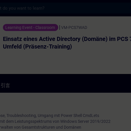
s
 Active Directory (Domäne) im PCS 7 / 
Learning Event - Classroom
VM-PCS7WAD
Einsatz eines Active Directory (Domäne) im PCS 
Umfeld (Präsenz-Training)
引言
ose, Troubleshooting, Umgang mit Power Shell CmdLets
 mit dem Leistungsspektrums von Windows Server 2019/2022
 Verwalten von Gesamtstrukturen und Domänen