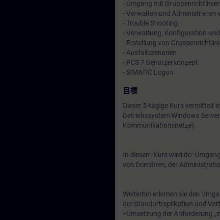
- Umgang mit Gruppenrichtlinie
- Verwalten und Administrieren
- Trouble Shooting
- Verwaltung, Konfiguration und
- Erstellung von Gruppenrichtlin
- Ausfallszenarien
- PCS 7 Benutzerkonzept
- SIMATIC Logon
目標
Dieser 5-tägige Kurs vermittelt
Betriebssystem Windows Server u
Kommunikationsnetze).
In diesem Kurs wird der Umgang m
von Domänen, der Administratio
Weiterhin erlernen sie den Umg
der Standortreplikation und Ver
>Umsetzung der Anforderung „z