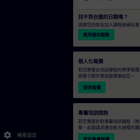
找不到合適的日期嗎？
請將您的姓名加入課程候補名單
啟用通知服務
個人化報價
若您需要此培訓課程的標準報價
過電子郵件寄送報價單給您。
提供報價
專屬培訓諮詢
若您需要針對專屬培訓課程（無論
單。此類請求適合較大規模的團
settings
場景設定
索取專屬報價