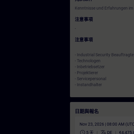
Kenntnisse und Erfahrungen im
注意事項
-
注意事項
- Industrial Security Beauftragte
- Technologen
- Inbetriebsetzer
- Projektierer
- Servicepersonal
- Instandhalter
日期與報名
Nov 23, 2026 | 08:00 AM (UT
schedule
translate
5 天
DE
€4,475.