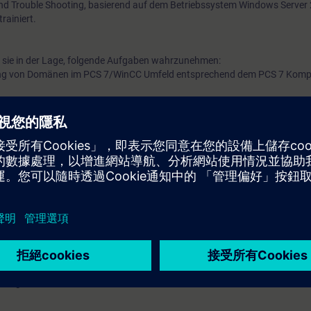
nd Trouble Shooting, basierend auf dem Betriebssystem Windows Server
rainiert.
 sie in der Lage, folgende Aufgaben wahrzunehmen:
ung von Domänen im PCS 7/WinCC Umfeld entsprechend dem PCS 7 Kompe
gurationen
on (Integration des Active Directory in einer mit Firewalls segmentierten
m Netzwerk, basierend auf Betriebssystem Windows Server 2019/2022;
mit Anbindung an das Active Directory
astern und AD DS Objekten
y Administration Console
Gruppen unter Windows 2019/2022
eitsynchronisation in Netzwerken
 Benutzergruppen für Windows und SIMATIC;
erechtigungen
 in der Workgroup und Domäne
 von Installations-Sicherungen
ooting im Domänenumfeld