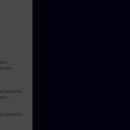
 dem
riellen
und Verwalten
ekte.
as Einrichten