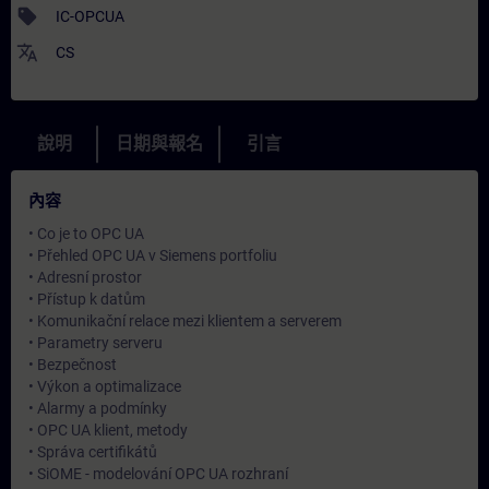
sell
IC-OPCUA
translate
CS
說明
日期與報名
引言
內容
• Co je to OPC UA
• Přehled OPC UA v Siemens portfoliu
• Adresní prostor
• Přístup k datům
• Komunikační relace mezi klientem a serverem
• Parametry serveru
• Bezpečnost
• Výkon a optimalizace
• Alarmy a podmínky
• OPC UA klient, metody
• Správa certifikátů
• SiOME - modelování OPC UA rozhraní