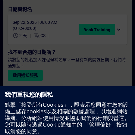
日期與報名
Sep 22, 2026 | 06:00 AM
(UTC+00:00)
expand_more
Book Training
schedule
translate
2 天
CS
找不到合適的日期嗎？
請將您的姓名加入課程候補名單，一旦有新的開課日期，我們將
通知您。
啟用通知服務
個人化報價
若您需要此培訓課程的標準報價單（例如供採購部門使用），請
點擊下方連結。您需先提供一些個人資料，之後我們將透過電子
郵件寄送報價單給您。
提供報價