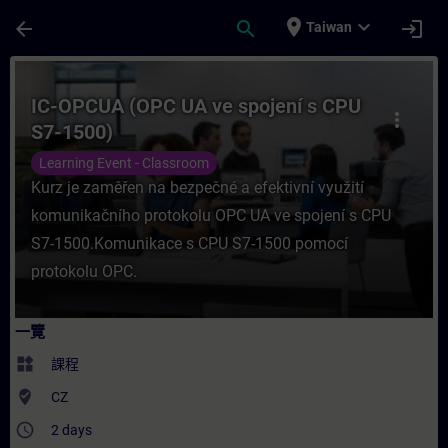
頁面已載入
跳至主要內容
place
expand_more
arrow_back
search
login
Taiwan
課程 - IC-OPCUA (OPC UA ve spojení s C
IC-OPCUA (OPC UA ve spojení s CPU
more_vert
S7-1500)
Learning Event - Classroom
Kurz je zaměřen na bezpečné a efektivní využití
komunikačního protokolu OPC UA ve spojení s CPU
S7-1500.Komunikace s CPU S7-1500 pomocí
protokolu OPC.
一覽
widgets
課程
where_to_vote
CZ
access_time
2 days