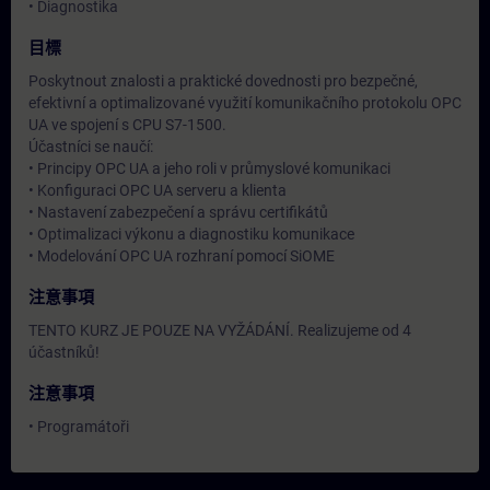
• Diagnostika
目標
Poskytnout znalosti a praktické dovednosti pro bezpečné,
efektivní a optimalizované využití komunikačního protokolu OPC
UA ve spojení s CPU S7-1500.
Účastníci se naučí:
• Principy OPC UA a jeho roli v průmyslové komunikaci
• Konfiguraci OPC UA serveru a klienta
• Nastavení zabezpečení a správu certifikátů
• Optimalizaci výkonu a diagnostiku komunikace
• Modelování OPC UA rozhraní pomocí SiOME
注意事項
TENTO KURZ JE POUZE NA VYŽÁDÁNÍ. Realizujeme od 4
účastníků!
注意事項
• Programátoři