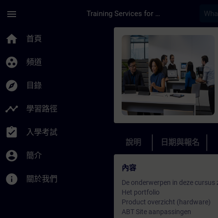
頁面已載入
跳至主要內容
menu
Training Services for Digital Industries
課程 - Desigo update
home
首頁
group_work
頻道
explore
目錄
timeline
學習路徑
assignment_turned_in
入學考試
說明
日期與報名
account_circle
簡介
內容
info
關於我們
De onderwerpen in deze cursus z
Het portfolio
Product overzicht (hardware)
ABT Site aanpassingen