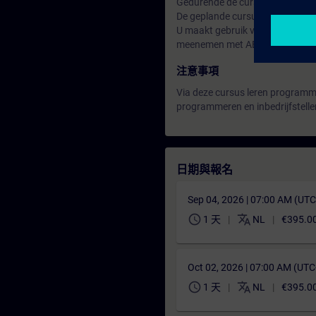
Gedurende de cursus wordt ook 
De geplande cursussen kunnen a
U maakt gebruik van de middelen
meenemen met ABT Site V6.1 ero
注意事項
Via deze cursus leren programmeu
programmeren en inbedrijfstelle
日期與報名
Sep 04, 2026 | 07:00 AM (UT
schedule
translate
1 天
NL
€395.0
Oct 02, 2026 | 07:00 AM (UT
schedule
translate
1 天
NL
€395.0