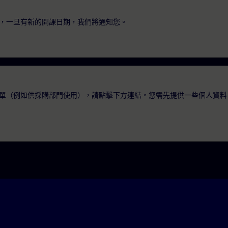
，一旦有新的開課日期，我們將通知您。
單（例如供採購部門使用），請點擊下方連結。您需先提供一些個人資料