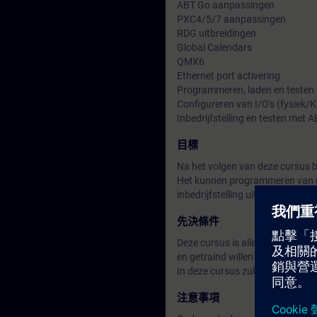
ABT Go aanpassingen
PXC4/5/7 aanpassingen
RDG uitbreidingen
Global Calendars
QMX6
Ethernet port activering
Programmeren, laden en testen
Configureren van I/O's (fysiek/K
Inbedrijfstelling en testen met 
目標
Na het volgen van deze cursus b
Het kunnen programmeren van nie
inbedrijfstelling uit te voeren.
先決條件
Deze cursus is alleen bedoeld v
en getraind willen worden op de 
In deze cursus zullen niet de 
注意事項