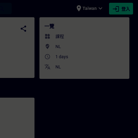
place
expand_more
login
earch
Taiwan
登入
 培訓 - 專業發展 | SITRAIN
一覽
share
widgets
課程
where_to_vote
NL
access_time
1 days
translate
NL