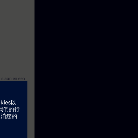
 slaan en een
l hebben gehad