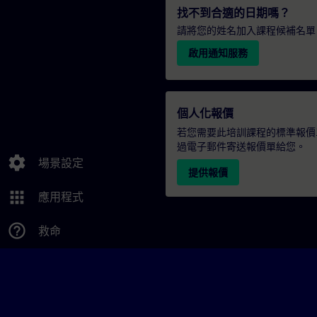
找不到合適的日期嗎？
請將您的姓名加入課程候補名單
啟用通知服務
個人化報價
若您需要此培訓課程的標準報價
過電子郵件寄送報價單給您。
settings
場景設定
提供報價
apps
應用程式
help_outline
救命