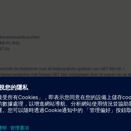
 bovenstaande punten
NX PL-link)
ABT Go
eschikt de deelnemer over de belangrijkste updates van ABT Site V6.1.
uwe projecten met Desigo ABT Site, wijzigingen door te voeren en op te
oor engineers die de PXC4/5/7 en Control Point cursus in ABT Site V6.0 a
nieuwe functionaliteiten in ABT Site V6.1.
basisonderwerpen van ABT Site V6.0 worden behandeld.