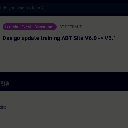
s
 training ABT Site V6.0 -> V6.1 - 培訓 -
Learning Event - Classroom
BT-DETRAUP
Desigo update training ABT Site V6.0 -> V6.1
引言
ijn: