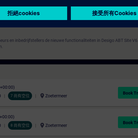
gewerkt met Engelstalige en/of Duitstalige documentatie.
lleen doorgaan bij voldoende aanmeldingen.
 die u worden aangeboden tijdens de training. U moet echter een eigen 
p geïnstalleerd.
rs en inbedrijfstellers de nieuwe functionaliteiten in Desigo ABT Site V6
n.
C+00:00)
Book Tr
location_on
0
7 尚有空位
Zoetermeer
C+00:00)
Book Tr
location_on
0
8 尚有空位
Zoetermeer