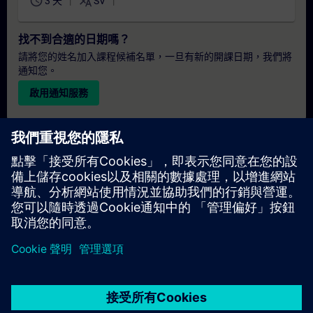
schedule
translate
3 天
SV
找不到合適的日期嗎？
請將您的姓名加入課程候補名單，一旦有新的開課日期，我們將
通知您。
啟用通知服務
個人化報價
若您需要此培訓課程的標準報價單（例如供採購部門使用），請
點擊下方連結。您需先提供一些個人資料，之後我們將透過電子
郵件寄送報價單給您。
提供報價