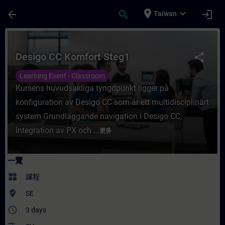
頁面已載入
跳至主要內容
place
expand_more
arrow_back
search
login
Taiwan
課程 - Desigo CC Komfort Steg1 - 培訓 -
Desigo CC Komfort Steg1
share
Learning Event - Classroom
Kursens huvudsakliga tyngdpunkt ligger på
konfiguration av Desigo CC som är ett multidisciplinärt
system.Grundläggande navigation i Desigo CC,
Integration av PX och ...
更多
一覽
widgets
課程
where_to_vote
SE
access_time
3 days