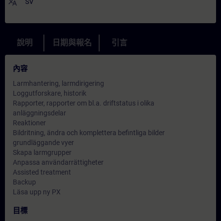
translate
SV
說明
日期與報名
引言
內容
Larmhantering, larmdirigering
Loggutforskare, historik
Rapporter, rapporter om bl.a. driftstatus i olika
anläggningsdelar
Reaktioner
Bildritning, ändra och komplettera befintliga bilder
grundläggande vyer
Skapa larmgrupper
Anpassa användarrättigheter
Assisted treatment
Backup
Läsa upp ny PX
目標