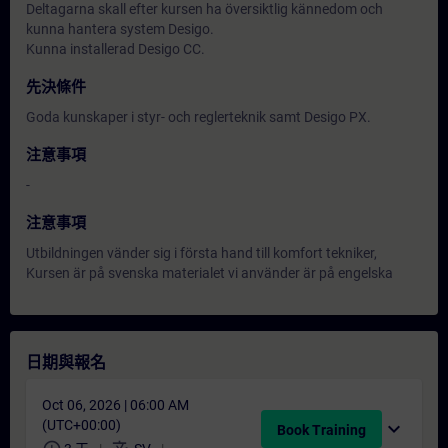
Deltagarna skall efter kursen ha översiktlig kännedom och
kunna hantera system Desigo.
Kunna installerad Desigo CC.
先決條件
Goda kunskaper i styr- och reglerteknik samt Desigo PX.
注意事項
-
注意事項
Utbildningen vänder sig i första hand till komfort tekniker,
Kursen är på svenska materialet vi använder är på engelska
日期與報名
Oct 06, 2026 | 06:00 AM
(UTC+00:00)
expand_more
Book Training