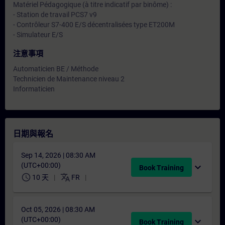
Matériel Pédagogique (à titre indicatif par binôme) :
- Station de travail PCS7 v9
- Contrôleur S7-400 E/S décentralisées type ET200M
- Simulateur E/S
注意事項
Automaticien BE / Méthode
Technicien de Maintenance niveau 2
Informaticien
日期與報名
Sep 14, 2026 | 08:30 AM
(UTC+00:00)
expand_more
Book Training
schedule
translate
10 天
FR
Oct 05, 2026 | 08:30 AM
(UTC+00:00)
expand_more
Book Training