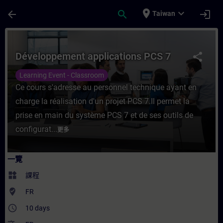
頁面已載入
跳至主要內容
place
expand_more
arrow_back
search
login
Taiwan
課程 - Développement applications PCS
Développement applications PCS 7
share
Learning Event - Classroom
Ce cours s'adresse au personnel technique ayant en
charge la réalisation d'un projet PCS 7.Il permet la
prise en main du système PCS 7 et de ses outils de
configurat...
更多
一覽
widgets
課程
where_to_vote
FR
access_time
10 days