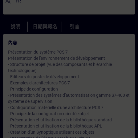
translate
FR
說明
日期與報名
引言
內容
Présentation du système PCS 7
Présentation de l'environnement de développement
- Structure de projet (vue des composants et hiérarchie
technologique)
- Editeurs du poste de développement
- Exemples d'architectures PCS 7
- Principe de configuration
- Présentation des systèmes d'automatisation gamme S7-400 et
système de supervision
- Configuration matérielle d'une architecture PCS 7
- Principe de la configuration orientée objet
- Présentation et utilisation de la bibliothèque standard
- Présentation et utilisation de la bibliothèque APL
- Création d'un Synoptique utilisant ces objets