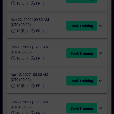
schedule
translate
10 天
FR
Nov 23, 2026 | 09:30 AM
(UTC+00:00)
expand_more
Book Training
schedule
translate
10 天
FR
Jan 18, 2027 | 09:30 AM
(UTC+00:00)
expand_more
Book Training
schedule
translate
10 天
FR
Apr 12, 2027 | 08:30 AM
(UTC+00:00)
expand_more
Book Training
schedule
translate
10 天
FR
Jun 21, 2027 | 08:30 AM
(UTC+00:00)
expand_more
Book Training
schedule
translate
10 天
FR