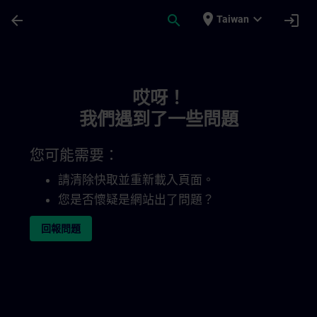
頁面已載入
跳至主要內容
place
expand_more
arrow_back
search
login
Taiwan
Toc | SITRAIN
哎呀！
我們遇到了一些問題
您可能需要：
請清除快取並重新載入頁面。
您是否懷疑是網站出了問題？
回報問題