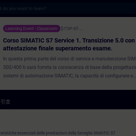
s
 S7 Service 1. Transizione 5.0 con atte
Learning Event - Classroom
IT5P-ST-...
Corso SIMATIC S7 Service 1. Transizione 5.0 con
attestazione finale superamento esame.
In questa prima parte del corso di service e manutenzione SI
300/400 ti sarà fornita la conoscenza di base della progettazi
sistemi di automazione SIMATIC, la capacità di configurare e
parametrizzare l'hardware, la competenza per gestire il softw
STEP 7 V5.x e le basi della programmazione. Si avrà anche u
panoramica sui sistemi SIMATIC HMI, sul PROFIBUS DP e sull'
引言
degli azionamenti SINAMICS.Quello che impari sulla factory 
integrata ti permetterà di avere una visione olistica del tuo im
comprendere le relazioni tra i vari componenti. Al termine del 
eristiche essenziali delle prestazioni della famiglia SIMATIC S7
così in grado di diagnosticare semplici guasti hardware o sost