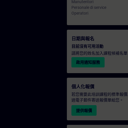
Manutentori
Personale di service
Operatori
日期與報名
目前沒有可用活動
請將您的姓名加入課程候補名單
啟用通知服務
個人化報價
若您需要此培訓課程的標準報價
過電子郵件寄送報價單給您。
提供報價