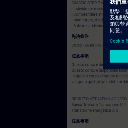
SIMATIC STEP 7 V5.x.
- Individuare e risolvere i tipic
- Comprendere, modificare ed e
- Monitorare, modificare e forzare
- Salvare, archiviare e ripristina
先決條件
Corso TIA-INTRO o equivalenti 
注意事項
Questo corso è disponibile anch
Questo corso è disponibile anch
In questo corso vengono utilizz
vengono qui trattati i sistemi r
DECRETO ATTUATIVO AGOSTO 
Spesa Trainata Transizione 5.0.
Transizione energetica A.5
注意事項