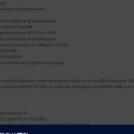
ager
e coordinare in modo ottimale i vari componenti, così da ridurre
 sistema di automazione
fermo impianto.Il corso prevede il sostenimento di una prova f
o di un sistema di automazione
intende superata al raggiungimento di minimo 8 punti su 10.So
 moduli di segnale
caso sarà rilasciata l’attestazione di superamento con il risulta
 programmazione KOP, FUP e AWL
re del sistema di automazione
arametrizzazione con SIMATIC S7-300
MATIC HMI
nto SINAMICS
e modifiche al programma eseguite
 approfondite con numerosi esercizi pratici su un modello di sistema TIA
mazione SIMATIC S7-300, un controllo dell'operatore SIMATIC HMI e un m
rai in grado di:
ma PLC SIMATIC S7-300/400
di un sistema di automazione SIMATIC S7-300/400
 errori hardware utilizzando i LED del modulo e gli strumenti di diagnostica