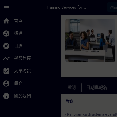
頁面已載入
跳至主要內容
menu
Training Services for Digital Industries
課程 - Corso SIMATIC
home
首頁
group_work
頻道
explore
目錄
timeline
學習路徑
assignment_turned_in
入學考試
account_circle
簡介
說明
日期與報名
info
關於我們
內容
- Panoramica di sistema e caratt