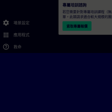
專屬培訓諮詢
若您需要針對專屬培訓課程（無論
單。此類請求適合較大規模的團
settings
場景設定
索取專屬報價
apps
應用程式
help_outline
救命