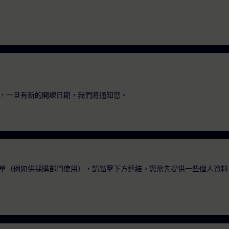
，一旦有新的開課日期，我們將通知您。
單（例如供採購部門使用），請點擊下方連結。您需先提供一些個人資料