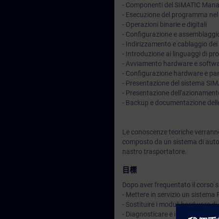
- Componenti del SIMATIC Man
- Esecuzione del programma nel
- Operazioni binarie e digitali
- Configurazione e assemblaggi
- Indirizzamento e cablaggio dei
- Introduzione ai linguaggi di
- Avviamento hardware e softwa
- Configurazione hardware e p
- Presentazione del sistema SI
- Presentazione dell'azioname
- Backup e documentazione dell
Le conoscenze teoriche verranno
composto da un sistema di auto
nastro trasportatore.
目標
Dopo aver frequentato il corso sa
- Mettere in servizio un siste
- Sostituire i moduli hardware 
- Diagnosticare e individuare più