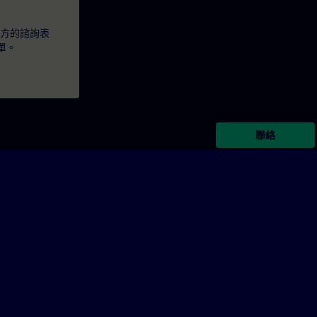
下方的諮詢表
單。
聯絡