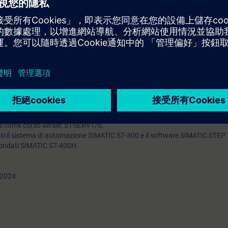
i guasti del software utilizzando gli strumenti di diagnostica di SIMATIC STE
spandere piccoli programmi
 ingressi e uscite digitali
re un progetto S7
conoscenze base dei sistemi di automazione.
e in modalità Virtual Classroom.
e come corso serale: ST-SERV1/S.
ati il sistema di automazione SIMATIC S7-300 e il software SIMATIC STEP
idondati SIMATIC S7-400H.
2024