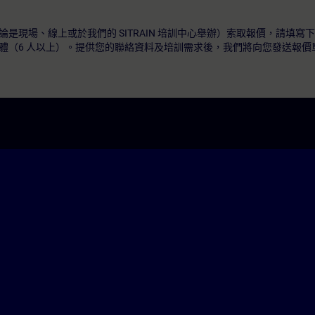
是現場、線上或於我們的 SITRAIN 培訓中心舉辦）索取報價，請填寫
體（6 人以上）。提供您的聯絡資料及培訓需求後，我們將向您發送報價