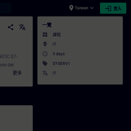
place
expand_more
login
earch
Taiwan
登入
stazione finale superamento esame. - 培
一覽
share
translate
widgets
課程
where_to_vote
IT
access_time
5 days
MATIC S7-
sell
ST-SERV1
one dei
更多
translate
IT
are SIMATIC
na
integrazione
automation
pianto e a
corso sarai
ituire moduli