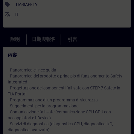
sell
TIA-SAFETY
translate
IT
說明
日期與報名
引言
內容
- Panoramica e linee guida
- Panoramica del prodotto e principio di funzionamento Safety
Integrated
- Progettazione dei componenti fail-safe con STEP 7 Safety in
TIA Portal
- Programmazione di un programma di sicurezza
- Suggerimenti per la programmazione
- Comunicazione fail-safe (comunicazione CPU-CPU con
accoppiatori e I-Device)
- Servizi di diagnostica (diagnostica CPU, diagnostica I/O,
diagnostica avanzata)