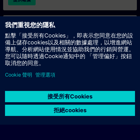
專屬培訓諮詢
若您需要針對專屬培訓課程（無論是現場、線上或於我們的
SITRAIN 培訓中心舉辦）索取報價，請填寫下方的諮詢表單。此
類請求適合較大規模的團體（6 人以上）。提供您的聯絡資料及
培訓需求後，我們將向您發送報價單。
索取專屬報價
© Siemens AG 2026
home
group_work
explore
timeline
more_horiz
Corporate Information
Cookie Notice
使用條款& 隱私權政策
首頁
頻道
目錄
學習路徑
更多
聯絡