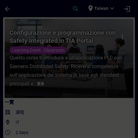
頁面已載入
跳至主要內容
place
expand_more
arrow_back
search
login
Taiwan
課程 - Configurazione e programmazione c
Configurazione e programmazione con
more_vert
Safety Integrated in TIA Portal
Learning Event - Classroom
Questo corso ti introduce a un'applicazione PLC con
Siemens Distributed Safety. Riceverai competenze
sull'applicazione del sistema in base agli standard
principali e...
更多
一覽
widgets
課程
where_to_vote
IT
access_time
2 days