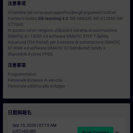
注意事項
Al termine del corso puoi approfondire gli argomenti trattati
tramite il nostro
SIE-learning 4.0
: SIE-HMISAF, SIE-G12SAF, SIE-
G12SAD.
In questo corso vengono utilizzati il sistema di automazione
SIMATIC S7-1500F e il software SIMATIC STEP 7 Safety
Advanced (TIA Portal); per il sistema di automazione SIMATIC
S7-300F e il software SIMATIC S7 Distributed Safety è
disponibile il corso PPDS.
注意事項
Programmatori
Personale di messa in servizio
Personale addetto allo sviluppo
日期與報名
Sep 10, 2026 | 07:15 AM
(UTC+00:00)
expand_more
Book Training