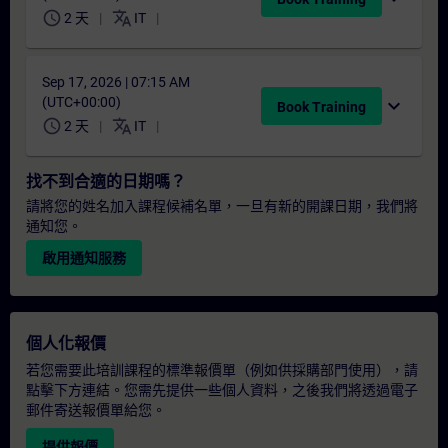
schedule
translate
2 天
IT
Sep 17, 2026 | 07:15 AM
(UTC+00:00)
expand_more
Book Training
schedule
translate
2 天
IT
找不到合適的日期嗎？
請將您的姓名加入課程候補名單，一旦有新的開課日期，我們將
通知您。
啟用通知服務
個人化報價
若您需要此培訓課程的標準報價單（例如供採購部門使用），請
點擊下方連結。您需先提供一些個人資料，之後我們將透過電子
郵件寄送報價單給您。
提供報價