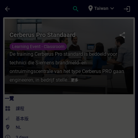
頁面已載入
跳至主要內容
place
expand_more
arrow_back
search
login
Taiwan
課程 - Cerberus Pro Standaard - 培訓 - 
Cerberus Pro Standaard
share
Learning Event - Classroom
De training Cerberus Pro standard is bedoeld voor
technici die Siemens brandmeld- en
ontruimingscentrale van het type Cerberus PRO gaan
engineeren, in bedrijf stelle...
更多
一覽
widgets
課程
基本版
where_to_vote
NL
access_time
3 days