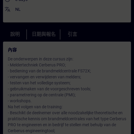
translate
NL
說明
日期與報名
引言
內容
De onderwerpen in deze cursus zijn:
- Meldertechniek Cerberus PRO;
- bediening van de brandmeldcentrale FS72X;
- vervangen en verwijderen van melders;
- testen van het volledige systeem;
- gebruikmaken van de voorgeschreven tools;
- parametrering op de centrale (PMI);
- workshops.
Na het volgen van de training:
- Beschikt de deelnemer over alle noodzakelijke theoretische en
praktische kennis om brandmeldcentrales van het type Cerberus
PRO te engineeren en in bedrijf te stellen met behulp van de
Cerberus engineeringtool;