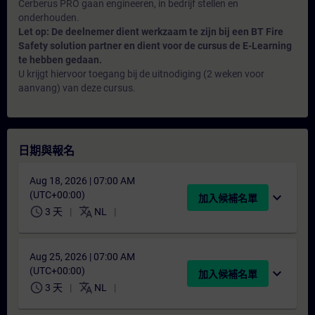
Cerberus PRO gaan engineeren, in bedrijf stellen en
onderhouden.
Let op: De deelnemer dient werkzaam te zijn bij een BT Fire
Safety solution partner en dient voor de cursus de E-Learning
te hebben gedaan.
U krijgt hiervoor toegang bij de uitnodiging (2 weken voor
aanvang) van deze cursus.
日期與報名
Aug 18, 2026 | 07:00 AM
(UTC+00:00)
expand_more
加入候補名單
schedule
translate
3 天
NL
Aug 25, 2026 | 07:00 AM
(UTC+00:00)
expand_more
加入候補名單
schedule
translate
3 天
NL