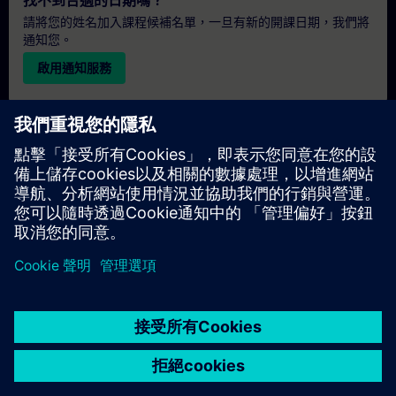
找不到合適的日期嗎？
請將您的姓名加入課程候補名單，一旦有新的開課日期，我們將
通知您。
啟用通知服務
個人化報價
若您需要此培訓課程的標準報價單（例如供採購部門使用），請
點擊下方連結。您需先提供一些個人資料，之後我們將透過電子
郵件寄送報價單給您。
提供報價
© Siemens AG 2026
home
group_work
explore
timeline
more_horiz
Corporate Information
Cookie Notice
使用條款& 隱私權政策
首頁
頻道
目錄
學習路徑
更多