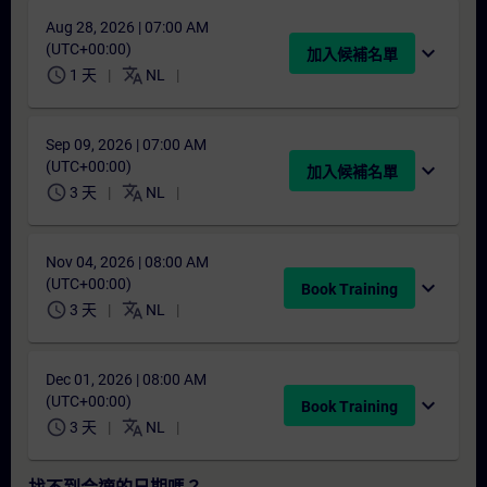
Aug 28, 2026 | 07:00 AM
(UTC+00:00)
expand_more
加入候補名單
schedule
translate
1 天
NL
Sep 09, 2026 | 07:00 AM
(UTC+00:00)
expand_more
加入候補名單
schedule
translate
3 天
NL
Nov 04, 2026 | 08:00 AM
(UTC+00:00)
expand_more
Book Training
schedule
translate
3 天
NL
Dec 01, 2026 | 08:00 AM
(UTC+00:00)
expand_more
Book Training
schedule
translate
3 天
NL