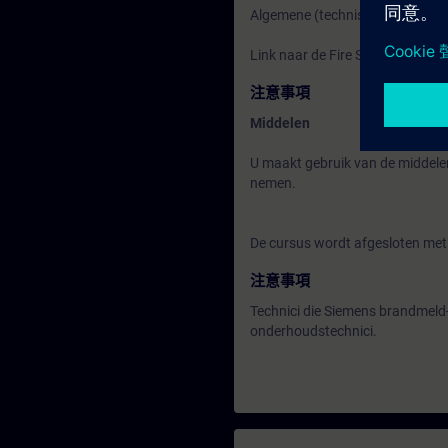
Algemene (technische) kennis 
Link naar de Fire Safety Soluti
注意事項
Middelen
U maakt gebruik van de middele
nemen.
De cursus wordt afgesloten met 
注意事項
Technici die Siemens brandmeld
onderhoudstechnici.