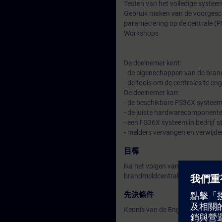
Testen van het volledige systee
Gebruik maken van de voorgesc
parametrering op de centrale (P
Workshops
De deelnemer kent:
- de eigenschappen van de bran
- de tools om de centrales te en
De deelnemer kan:
- de beschikbare FS36X syste
- de juiste hardwarecomponent
- een FS36X systeem in bedrijf st
- melders vervangen en verwijder
目標
Na het volgen van deze training
brandmeldcentrales van het type 
先決條件
Kennis van de Engelse taal.