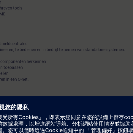
m
hreven tools
MI)
dmeldcentrales
gineeren, te bedienen en in bedrijf te nemen van standalone systemen.
emcomponenten herkennen
en toepassen
ellen
en in een C-net.
 beschikt de deelnemer over alle noodzakelijke theoretische en praktische
FC360 te engineeren en in bedrijf te stellen met behulp van de web-tool 