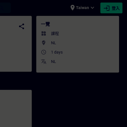
place
expand_more
login
earch
Taiwan
登入
一覽
share
widgets
課程
where_to_vote
NL
access_time
1 days
translate
NL