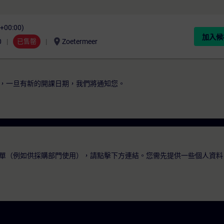
C+00:00)
加入候
location_on
0
已售罄
Zoetermeer
，一旦有新的開課日期，我們將通知您。
單（例如供採購部門使用），請點擊下方連結。您需先提供一些個人資料