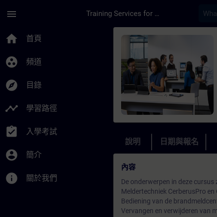
頁面已載入
跳至主要內容
menu
Training Services for Digital Industries
課程 - Cerberus FIT
home
首頁
group_work
頻道
explore
目錄
timeline
學習路徑
assignment_turned_in
入學考試
說明
日期與報名
account_circle
簡介
內容
info
關於我們
De onderwerpen in deze cursus z
Meldertechniek CerberusPro en 
Bediening van de brandmeldcen
Vervangen en verwijderen van m