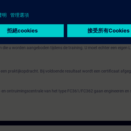
op MBO-niveau.
on Partners van BT welke toegang tot deze cursus hebben.
n die u worden aangeboden tijdens de training. U moet echter een eigen
een praktijkopdracht. Bij voldoende resultaat wordt een certificaat afge
- en ontruimingscentrale van het type FC361/FC362 gaan engineeren en s