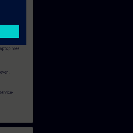
 Laptop mee
geven.
ervice-