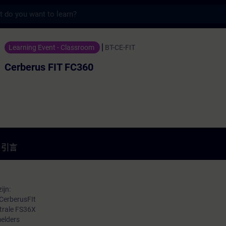
s
 FC360 - 培訓 - 培訓 - 專業發展 | SITRAIN
Learning Event - Classroom
BT-CE-FIT
Cerberus FIT FC360
引言
ijn:
CerberusFIt
trale FS36X
elders