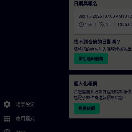
日期與報名
Sep 15, 2026 | 07:00 AM (UT
schedule
translate
1 天
NL
€395.0
找不到合適的日期嗎？
請將您的姓名加入課程候補名單
啟用通知服務
個人化報價
若您需要此培訓課程的標準報價
過電子郵件寄送報價單給您。
settings
場景設定
提供報價
apps
應用程式