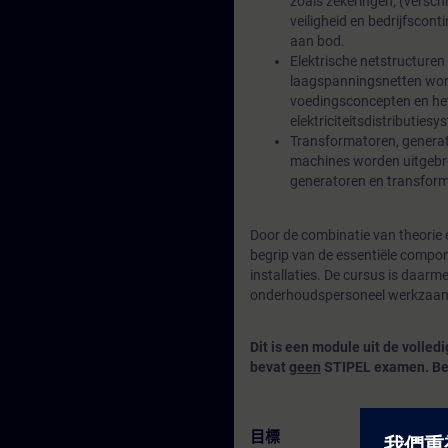
zoals zekeringen, (versch
veiligheid en bedrijfscon
aan bod.
Elektrische netstructur
laagspanningsnetten word
voedingsconcepten en het 
elektriciteitsdistributies
Transformatoren, generat
machines worden uitgebre
generatoren en transfor
Door de combinatie van theorie 
begrip van de essentiële compon
installaties. De cursus is daarm
onderhoudspersoneel werkzaam in 
Dit is een module uit de volled
bevat
geen
STIPEL examen. Bek
目標