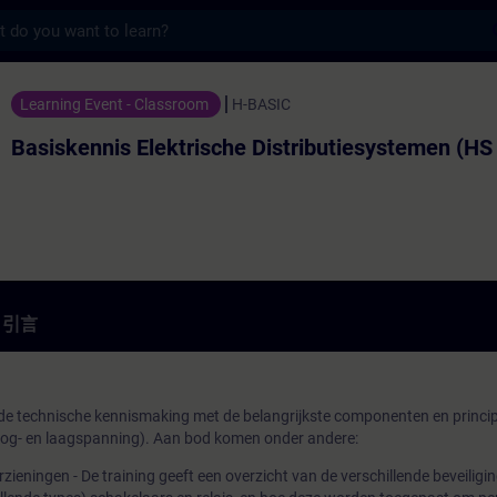
s
lektrische Distributiesystemen (HS + L
Learning Event - Classroom
H-BASIC
Basiskennis Elektrische Distributiesystemen (HS
引言
de technische kennismaking met de belangrijkste componenten en princi
oog- en laagspanning). Aan bod komen onder andere:
rzieningen - De training geeft een overzicht van de verschillende beveilig