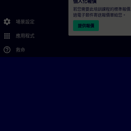
個人化報價
若您需要此培訓課程的標準報價
過電子郵件寄送報價單給您。
settings
場景設定
提供報價
apps
應用程式
help_outline
救命