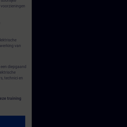
rsoonlijke
e voorzieningen
e
lektrische
 werking van
s een diepgaand
ektrische
s, technici en
eze training