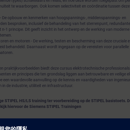
illende types) schakelaars en relais, en hoe deze worden toegepast om pe
tinuïteit te waarborgen. Ook komen selectiviteit en coördinatie tussen dez
en - De opbouw en kenmerken van hoogspannings-, middenspannings- en
en besproken, inclusief de behandeling van het sterrenpunt, redundant
n-1 principe. Dit geeft inzicht in het ontwerp en de werking van moderne
ystemen.
oren en motoren - De werking, testen en bescherming van deze cruciale e
id behandeld. Daarnaast wordt ingegaan op de vereisten voor parallelle
matoren.
en praktijkvoorbeelden biedt deze cursus elektrotechnische professional
enten en principes die ten grondslag liggen aan betrouwbare en veilige el
ee een waardevolle aanvulling op de kennis en vaardigheden van ingenieur
de industrie, utiliteit en infrastructuur.
ige STIPEL HS/LS training ter voorbereiding op de STIPEL basistoets. D
ijk hiervoor de Siemens STIPEL Trainingen