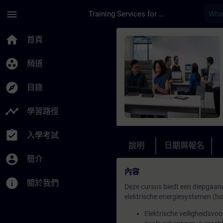
頁面已載入
跳至主要內容
menu
Training Services for Digital Industries
課程 - Basiskennis E
home
首頁
group_work
頻道
explore
目錄
timeline
學習路徑
assignment_turned_in
入學考試
說明
日期與報名
account_circle
簡介
內容
info
關於我們
Deze cursus biedt een diepgaan
elektrische energiesystemen (h
Elektrische veiligheidsvoo