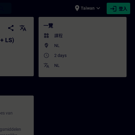
place
expand_more
login
earch
Taiwan
登入
S) - 培訓 - 培訓 - 專業發展 | SITRAIN
一覽
share
translate
widgets
課程
 + LS)
where_to_vote
NL
access_time
2 days
translate
NL
pes van
ingsmiddelen