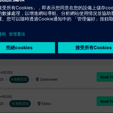
C+00:00)
Book Tr
location_on
00
8 尚有空位
Zoetermeer
C+00:00)
Book Tr
location_on
00
10 尚有空位
Elsloo