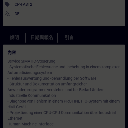
sell
CP-FAST2
translate
DE
說明
日期與報名
引言
內容
Service SIMATIC-Steuerung
- Systematische Fehlersuche und -behebung in einem komplexen
Automatisierungssystem
- Fehlerauswertung und -behandlung per Software
- Struktur und Dokumentation umfangreicher
Anwenderprogramme verstehen und bei Bedarf ändern
Industrielle Kommunikation
- Diagnose von Fehlern in einem PROFINET IO-System mit einem
HMI-Gerät
- Projektierung einer CPU-CPU Kommunikation über Industrial
Ethernet
Human Machine Interface