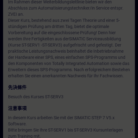
Im Rahmen dieser Weiterbildungsleitlinie bieten wir den
Abschluss zum Automatisierungstechniker/in Service entspr.
ZVEI an.
Dieser Kurs, bestehend aus zwei Tagen Theorie und einer 5-
stündigen Prüfung am dritten Tag, bietet die optimale
Vorbereitung auf die eingeschlossene Prüfung! Denn hier
werden Ihre Fertigkeiten aus derSIMATIC Serviceausbildung
(Kurse ST-SERV1 -ST-SERV3) aufgefrischt und gefestigt. Der
praktische Leistungsnachweis beinhaltet die Inbetriebnahme
der Hardware einer SPS, eines einfachen SPS-Programms und
den Komponenten von Totally Integrated Automation sowie das
Erweitern dieses SPS-Programms. Nach erfolgreichem Bestehen
erhalten Sie einen anerkannten Nachweis für Ihr Fachwissen.
先決條件
Besuch des Kurses ST-SERV3
注意事項
In diesem Kurs arbeiten Sie mit der SIMATIC STEP 7 V5.x
Software.
Bitte bringen Sie Ihre ST-SERV1 bis ST-SERV3 Kursunterlagen
zum Training mit.