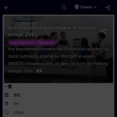
頁面已載入
跳至主要內容
place
expand_more
arrow_back
search
login
Taiwan
課程 - Automatisierungstechniker/in Ser
Automatisierungstechniker/in Service
share
entspr. ZVEI
Learning Event - Classroom
Ihre erworbenen theoretischen Kenntnisse vertiefen Sie
durch zahlreiche, praktische Übungen an einem
SIMATIC-Anlagenmodell, an dem Sie auch die Prüfung
ablegen. Dies...
更多
一覽
widgets
課程
where_to_vote
CH
access_time
3 days