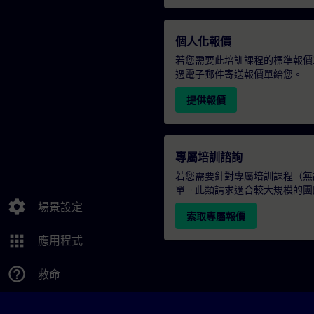
個人化報價
若您需要此培訓課程的標準報價
過電子郵件寄送報價單給您。
提供報價
專屬培訓諮詢
若您需要針對專屬培訓課程（無論
單。此類請求適合較大規模的團
settings
場景設定
索取專屬報價
apps
應用程式
help_outline
救命