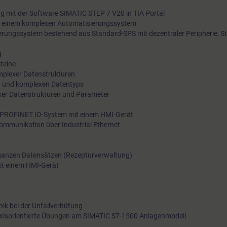
g mit der Software SIMATIC STEP 7 V20 in TIA Portal
in einem komplexen Automatisierungssystem
erungssystem bestehend aus Standard-SPS mit dezentraler Peripherie, 
g
teine
mplexer Datenstrukturen
n und komplexen Datentyps
exer Datenstrukturen und Parameter
m PROFINET IO-System mit einem HMI-Gerät
Kommunikation über Industrial Ethernet
 ganzen Datensätzen (Rezepturverwaltung)
it einem HMI-Gerät
nik bei der Unfallverhütung
raxisorientierte Übungen am SIMATIC S7-1500 Anlagenmodell