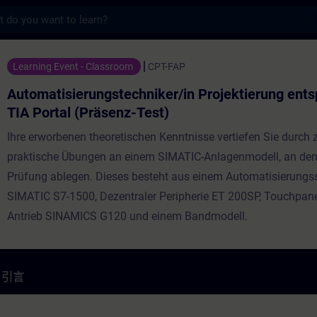
s
gstechniker/in Projektierung entspr. ZV
Learning Event - Classroom
CPT-FAP
Automatisierungstechniker/in Projektierung entsp
TIA Portal (Präsenz-Test)
Ihre erworbenen theoretischen Kenntnisse vertiefen Sie durch z
praktische Übungen an einem SIMATIC-Anlagenmodell, an dem
Prüfung ablegen. Dieses besteht aus einem Automatisierung
SIMATIC S7-1500, Dezentraler Peripherie ET 200SP, Touchpan
Antrieb SINAMICS G120 und einem Bandmodell.
引言