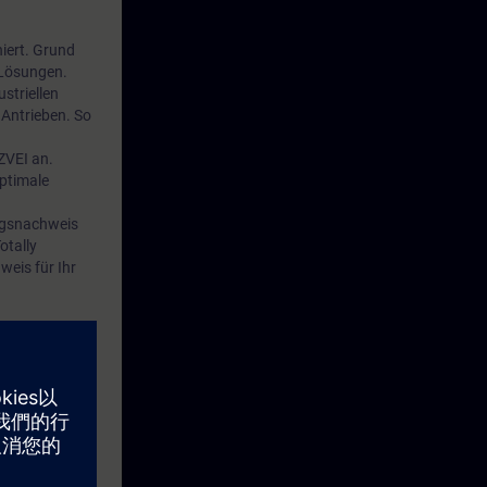
niert. Grund
 Lösungen.
striellen
Antrieben. So
ZVEI an.
optimale
ungsnachweis
otally
eis für Ihr