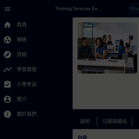
頁面已載入
跳至主要內容
menu
Training Services for Digital Industries
課程 - Automatisierun
home
首頁
group_work
頻道
explore
目錄
timeline
學習路徑
assignment_turned_in
入學考試
account_circle
簡介
info
關於我們
說明
日期與報名
內容