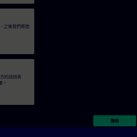
，之後我們將透
下方的諮詢表
單。
聯絡