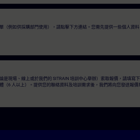
單（例如供採購部門使用），請點擊下方連結。您需先提供一些個人資料
是現場、線上或於我們的 SITRAIN 培訓中心舉辦）索取報價，請填寫
體（6 人以上）。提供您的聯絡資料及培訓需求後，我們將向您發送報價