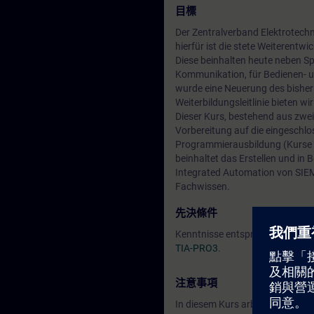
目標
Der Zentralverband Elektrotechnik
hierfür ist die stete Weiterent
Diese beinhalten heute neben 
Kommunikation, für Bedienen- u
wurde eine Neuerung des bisher
Weiterbildungsleitlinie bieten 
Dieser Kurs, bestehend aus zwei
Vorbereitung auf die eingeschlo
Programmierausbildung (Kurse T
beinhaltet das Erstellen und i
Integrated Automation von SIEM
Fachwissen.
先決條件
Kenntnisse entsprechend des K
TIA-PRO3
.
注意事項
In diesem Kurs arbeiten Sie mit