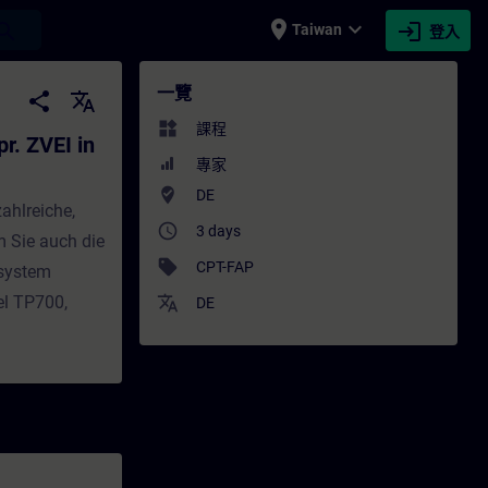
place
expand_more
login
earch
Taiwan
登入
EI in TIA Portal (Präsenz-Test) - 培訓 - 
一覽
share
translate
widgets
課程
r. ZVEI in
專家
where_to_vote
DE
ahlreiche,
access_time
3 days
 Sie auch die
sell
CPT-FAP
ssystem
el TP700,
translate
DE