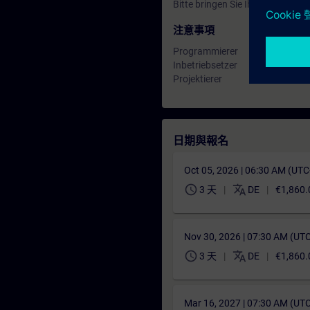
Bitte bringen Sie Ihre TIA-PRO1
注意事項
Programmierer
Inbetriebsetzer
Projektierer
日期與報名
Oct 05, 2026 | 06:30 AM (UT
schedule
translate
3 天
DE
€1,860.
Nov 30, 2026 | 07:30 AM (UT
schedule
translate
3 天
DE
€1,860.
Mar 16, 2027 | 07:30 AM (UT