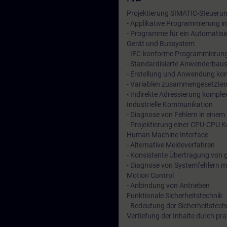
Projektierung SIMATIC-Steuerun
- Applikative Programmierung 
- Programme für ein Automatisi
Gerät und Bussystem
- IEC-konforme Programmierun
- Standardisierte Anwenderbaus
- Erstellung und Anwendung ko
- Variablen zusammengesetzte
- Indirekte Adressierung kompl
Industrielle Kommunikation
- Diagnose von Fehlern in eine
- Projektierung einer CPU-CPU 
Human Machine Interface
- Alternative Meldeverfahren
- Konsistente Übertragung von
- Diagnose von Systemfehlern m
Motion Control
- Anbindung von Antrieben
Funktionale Sicherheitstechnik
- Bedeutung der Sicherheitstech
Vertiefung der Inhalte durch p