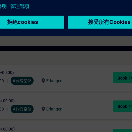
 bis TIA-PRO3 Kursunterlagen zum Training mit.
C+00:00)
Book Tr
location_on
00
6 尚有空位
Erlangen
C+00:00)
Book Tr
location_on
00
4 尚有空位
Erlangen
C+00:00)