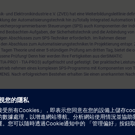
- und Elektronikindustrie e.V. (ZVEI) hat eine Weiterbildungsleitlinie defi
wicklung der Automatisierungstechnik hin zuTotally Integrated Automation
Speicherprogrammierbaren Steuerungen (SPS) auch Komponenten der Indu
nd Beobachten-Aufgaben, der Sicherheitstechnik und die Anbindung von 
igen Abschlusses zum SPS-Techniker erforderlich. Im Rahmen dieser
wir den Abschluss zum Automatisierungstechniker/in Projektierung entspr. 
 Tagen Theorie und einer 5-stündigen Prüfung am dritten Tag, bietet die 
ssene Prüfung! Denn hier werden Ihre Fertigkeiten aus derSIMATIC
IA-PRO1 - TIA-PRO3) aufgefrischt und gefestigt. Der praktische Leist
n Betrieb nehmen eines komplexen SPS-Programms mit Komponenten von T
ENS. Nach erfolgreichem Bestehen erhalten Sie einen anerkannten Nachw
urses
 der Software SIMATIC STEP 7 auf Basis TIA Portal