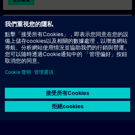
專屬培訓諮詢
若您需要針對專屬培訓課程（無論是現場、線上或於我們的
SITRAIN 培訓中心舉辦）索取報價，請填寫下方的諮詢表單。此
類請求適合較大規模的團體（6 人以上）。提供您的聯絡資料及
培訓需求後，我們將向您發送報價單。
索取專屬報價
© Siemens AG 2026
home
group_work
explore
timeline
more_horiz
Corporate Information
Cookie Notice
使用條款& 隱私權政策
首頁
頻道
目錄
學習路徑
更多
聯絡