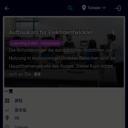
頁面已載入
跳至主要內容
place
expand_more
arrow_back
search
login
Taiwan
課程 - Aufbaukurs für Elektroentwickler
Aufbaukurs für Elektroentwickler
more_vert
Learning Event - Classroom
Die Anforderungen der europäischen Richtlinien zur
Nutzung in explosionsgefährdeten Bereichen sind die
Hauptthemengebiete des Kurses. Dieser Kurs richtet
sich an Ele...
更多
一覽
widgets
課程
基本版
where_to_vote
DE
access_time
3 hours