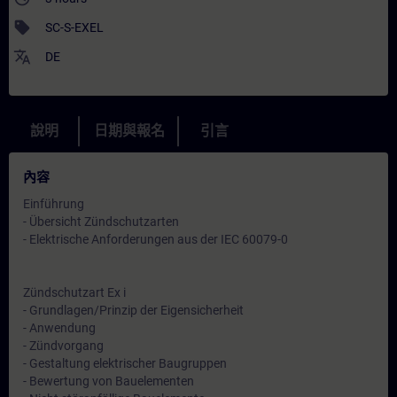
sell
SC-S-EXEL
translate
DE
說明
日期與報名
引言
內容
Einführung
- Übersicht Zündschutzarten
- Elektrische Anforderungen aus der IEC 60079-0
Zündschutzart Ex i
- Grundlagen/Prinzip der Eigensicherheit
- Anwendung
- Zündvorgang
- Gestaltung elektrischer Baugruppen
- Bewertung von Bauelementen