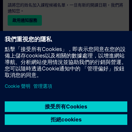
請將您的姓名加入課程候補名單，一旦有新的開課日期，我們將
通知您。
啟用通知服務
個人化報價
若您需要此培訓課程的標準報價單（例如供採購部門使用），請
點擊下方連結。您需先提供一些個人資料，之後我們將透過電子
郵件寄送報價單給您。
提供報價
© Siemens AG 2026
home
group_work
explore
timeline
more_horiz
Corporate Information
Cookie Notice
使用條款& 隱私權政策
首頁
頻道
目錄
學習路徑
更多