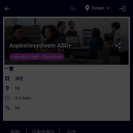
頁面已載入
跳至主要內容
place
expand_more
arrow_back
search
login
Taiwan
課程 - Aspiratiesysteem ASD+ - 培訓 - 培
Aspiratiesysteem ASD+
share
Learning Event - Classroom
一覽
widgets
課程
where_to_vote
NL
access_time
0.5 days
translate
NL
說明
日期與報名
引言