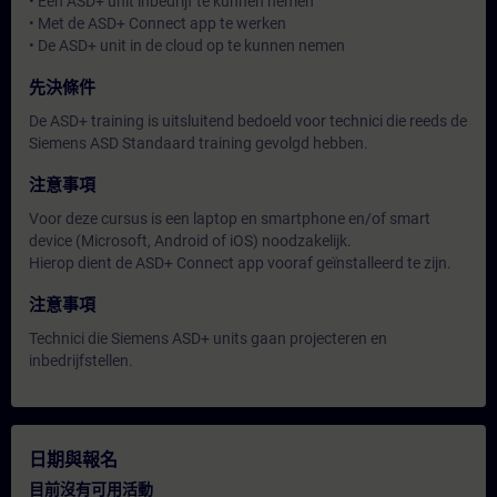
• Een ASD+ unit inbedrijf te kunnen nemen
• Met de ASD+ Connect app te werken
• De ASD+ unit in de cloud op te kunnen nemen
先決條件
De ASD+ training is uitsluitend bedoeld voor technici die reeds de
Siemens ASD Standaard training gevolgd hebben.
注意事項
Voor deze cursus is een laptop en smartphone en/of smart
device (Microsoft, Android of iOS) noodzakelijk.
Hierop dient de ASD+ Connect app vooraf geïnstalleerd te zijn.
注意事項
Technici die Siemens ASD+ units gaan projecteren en
inbedrijfstellen.
日期與報名
目前沒有可用活動