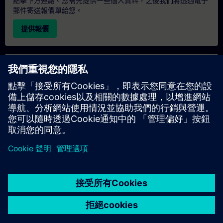
點擊下方連結。您需先提供一些個人資料，之後我們將透過電子
郵件寄送報價單給您。
提供報價
專屬培訓諮詢
若您需要針對專屬培訓課程（無論是現場、線上或於我們的
SITRAIN 培訓中心舉辦）索取報價，請填寫下方的諮詢表單。此
類請求適合較大規模的團體（6 人以上）。提供您的聯絡資料及
培訓需求後，我們將向您發送報價單。
索取專屬報價
© Siemens AG 2026
home
group_work
explore
timeline
more_horiz
Corporate Information
Cookie Notice
使用條款& 隱私權政策
首頁
頻道
目錄
學習路徑
更多