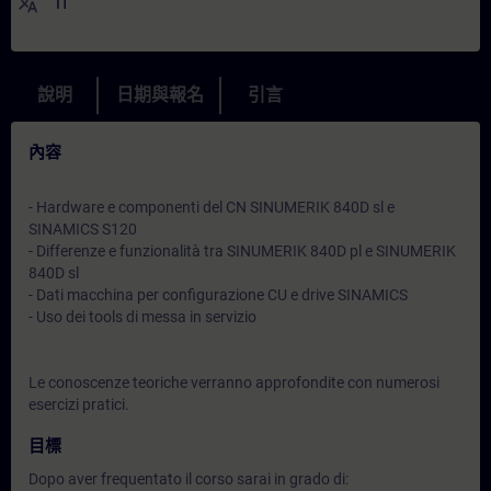
translate
IT
說明
日期與報名
引言
內容
- Hardware e componenti del CN SINUMERIK 840D sl e
SINAMICS S120
- Differenze e funzionalità tra SINUMERIK 840D pl e SINUMERIK
840D sl
- Dati macchina per configurazione CU e drive SINAMICS
- Uso dei tools di messa in servizio
Le conoscenze teoriche verranno approfondite con numerosi
esercizi pratici.
目標
Dopo aver frequentato il corso sarai in grado di: