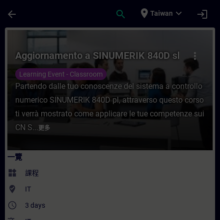
頁面已載入
跳至主要內容
place
expand_more
arrow_back
search
login
Taiwan
課程 - Aggiornamento a SINUMERIK 840D
Aggiornamento a SINUMERIK 840D sl
more_vert
Learning Event - Classroom
Partendo dalle tuo conoscenze del sistema a controllo
numerico SINUMERIK 840D pl, attraverso questo corso
ti verrà mostrato come applicare le tue competenze sui
CN S...
更多
一覽
widgets
課程
where_to_vote
IT
access_time
3 days