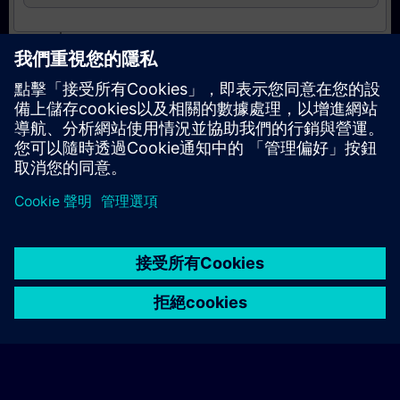
Abschließende Zertifizierung
Siemens zertifizierte/r
Automatisierungstechniker/in für SIMATIC Safety
- Projektieren und Programmieren
© Siemens AG 2026
home
group_work
explore
timeline
more_horiz
Corporate Information
Cookie Notice
使用條款& 隱私權政策
首頁
頻道
目錄
學習路徑
更多
聯絡