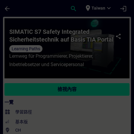
頁面已載入
跳至主要內容
place
expand_more
arrow_back
search
login
Taiwan
課程 - SIMATIC S7 Safety Integrated Sich
SIMATIC S7 Safety Integrated
share
Sicherheitstechnik auf Basis TIA Portal
Learning Paths
Lernweg für Programmierer, Projektierer,
Inbetriebsetzer und Servicepersonal
檢視內容
一覽
widgets
學習路徑
基本版
where_to_vote
CH