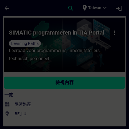
頁面已載入
跳至主要內容
place
expand_more
arrow_back
search
login
Taiwan
課程 - SIMATIC programmeren in TIA Por
SIMATIC programmeren in TIA Portal
more_vert
Learning Paths
Leerpad voor programmeurs, inbedrijfstellers,
technisch personeel
檢視內容
一覽
widgets
學習路徑
where_to_vote
BE_LU