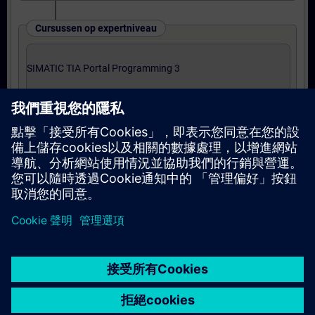
Cursussen op expertniveau
SIMATIC TIA Portal Programming 3
或
Online training: SIMATIC TIA Portal
Programming 3
© Siemens AG 2026
home
group_work
explore
timeline
more_horiz