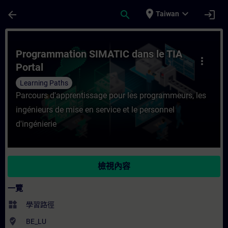
頁面已載入
跳至主要內容
place
expand_more
arrow_back
search
login
Taiwan
課程 - Programmation SIMATIC dans le T
Programmation SIMATIC dans le TIA
more_vert
Portal
Learning Paths
Parcours d'apprentissage pour les programmeurs, les
ingénieurs de mise en service et le personnel
d'ingénierie
檢視內容
一覽
widgets
學習路徑
where_to_vote
BE_LU