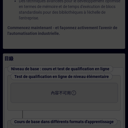
Des techniques avancées pour le développement optimisé
en termes de mémoire et de temps d'exécution de blocs
standardisés pour des bibliothèques à l'échelle de
l'entreprise.
Commencez maintenant - et façonnez activement l'avenir de
l'automatisation industrielle.
目錄
Niveau de base : cours et test de qualification en ligne
Test de qualification en ligne de niveau élémentaire
error_outline
內容不可用
Cours de base dans différents formats d'apprentissage