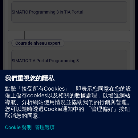
SIMATIC Programming 3 in TIA Portal
Cours de niveau expert
SIMATIC TIA Portal Programming 3
或
Online training: SIMATIC TIA Portal
Programming 3