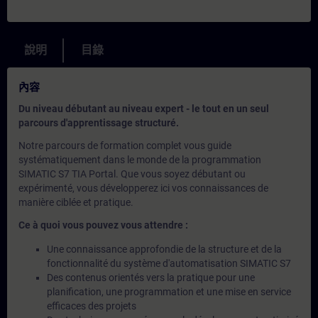
說明
目錄
內容
Du niveau débutant au niveau expert - le tout en un seul
parcours d'apprentissage structuré.
Notre parcours de formation complet vous guide
systématiquement dans le monde de la programmation
SIMATIC S7 TIA Portal. Que vous soyez débutant ou
expérimenté, vous développerez ici vos connaissances de
manière ciblée et pratique.
Ce à quoi vous pouvez vous attendre :
Une connaissance approfondie de la structure et de la
fonctionnalité du système d'automatisation SIMATIC S7
Des contenus orientés vers la pratique pour une
planification, une programmation et une mise en service
efficaces des projets