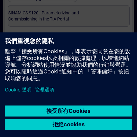
SINAMICS S120 - Parameterizing and
Commissioning in the TIA Portal
Cursussen op expertniveau
SINAMICS S120 - Safety Integrated
© Siemens AG 2026
home
group_work
explore
timeline
more_horiz
Corporate Information
Cookie Notice
使用條款& 隱私權政策
首頁
頻道
目錄
學習路徑
更多