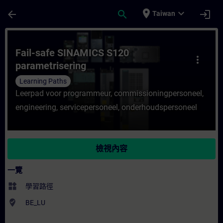
頁面已載入
跳至主要內容
place
expand_more
arrow_back
search
login
Taiwan
課程 - Fail-safe SINAMICS S120 paramet
Fail-safe SINAMICS S120
more_vert
parametrisering
Learning Paths
Leerpad voor programmeur, commissioningpersoneel,
engineering, servicepersoneel, onderhoudspersoneel
檢視內容
一覽
widgets
學習路徑
where_to_vote
BE_LU