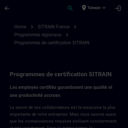
Skip To Main Content
Page Loaded
place
expand_more
arrow_back
search
login
Taiwan
Programmes de certification SITRAIN Fra
chevron_right
chevron_right
Home
SITRAIN France
chevron_right
Programmes régionaux
Programmes de certification SITRAIN
Programmes de certification SITRAIN
Les employés certifiés garantissent une qualité et
une productivité accrues
Le savoir de vos collaborateurs est la ressource la plus
importante de votre entreprise. Mais nous savons aussi
que les connaissances requises évoluent constamment