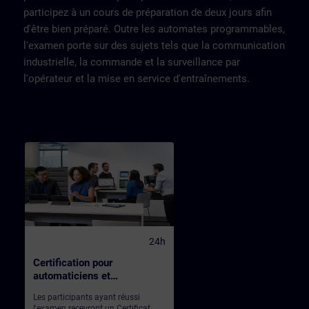
Maintenance sur les solutions et
participez à un cours de préparation de deux jours afin
technologiessuivantes:-
Modification simple du programme
d'être bien préparé. Outre les automates programmables,
API- Exploitation d'un IHM-
l'examen porte sur des sujets tels que la communication
Diagnostic et dépannage des
composants du système,
industrielle, la commande et la surveillance par
composants de l'API, Périphérie
l'opérateur et la mise en service d'entraînements.
décentralisées,
réseaux.Répartition50% Théorie,
50% PratiqueParticipants
max8Evaluation des
acquisOuiEligible CPF
ⓘNonCertificationCertification
SITRAINTest de
prérequisConnaissances
Maintenance avancée TIA-PORTAL
24h
Certification pour
automaticiens et
techniciens de BE sur TIA
Les participants ayant réussi
PORTAL
l'examen recevront un Certificat