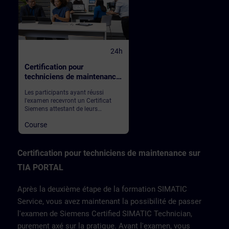
24h
Certification pour
techniciens de maintenance
sur TIA PORTAL
Les participants ayant réussi
l'examen recevront un Certificat
Siemens attestant de leurs
compétences.Le Zentralverband
Course
Elektrotechnik - und
Elektronikindustrie e.V. (ZVEI)
(association allemande des
fabricants de l'industrie
Certification pour techniciens de maintenance sur
électrotechnique et électronique) a
TIA PORTAL
défini des directives pour la
Formation Continue des
professionnels de ce secteur
Après la deuxième étape de la formation SIMATIC
d'activité.Conformément aux
recommandations du ZVEI., nous
Service, vous avez maintenant la possibilité de passer
avons mis en place une
l'examen de Siemens Certified SIMATIC Technician,
Certification permetant de valider
la qualification des techniciens de
purement axé sur la pratique. Avant l'examen, vous