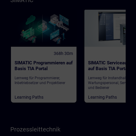
SIMATIC
368h 30m
184
SIMATIC Programmieren auf
SIMATIC Serviceausbil
Basis TIA Portal
auf Basis TIA Portal
Lernweg für Programmierer,
Lernweg für Instandhalter,
Inbetriebsetzer und Projektierer
Wartungspersonal, Servicepe
und Bediener
Learning Paths
Learning Paths
Prozessleittechnik