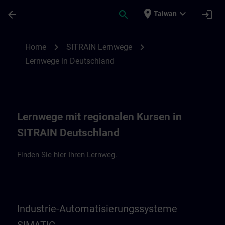
Skip To Main Content
Page Loaded
place
expand_more
arrow_back
search
login
Taiwan
Lernwege in Deutschland | SITRAIN
chevron_right
chevron_right
Home
SITRAIN Lernwege
Lernwege in Deutschland
Lernwege mit regionalen Kursen in
SITRAIN Deutschland
Finden Sie hier Ihren Lernweg.
Industrie-Automatisierungssysteme