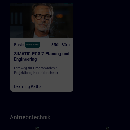
Basic
350h 30m
Newly Added
SIMATIC PCS 7 Planung und
Engineering
Lernweg für Programmierer,
Projektierer, Inbetriebnehmer
Learning Paths
Antriebstechnik