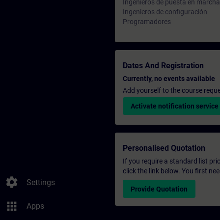
Ingenieros de puesta en marcha
Ingenieros de configuración
Programadores
Dates And Registration
Currently, no events available
Add yourself to the course reque
Activate notification service
Personalised Quotation
If you require a standard list pr
click the link below. You first n
settings
Settings
Provide Quotation
apps
Apps