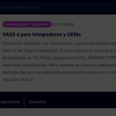
s
 Integradores y OEMs - Training - Trainin
Learning Event - Classroom
CT-VAS6OEE
VASS 6 para Integradores y OEMs
Formación orientada a la introducción y aplicación práctica d
VASS 6 del Grupo Volkswagen. El curso abarca la creación y c
de proyectos en TIA Portal, programación PLC, PROFINET/PRO
seguridad, visualización HMI y sistema de alarmas, preparand
participantes para su aplicación en proyectos reales con la uti
estandar VASS 6.
egistration
Quotation