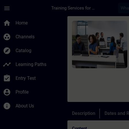
Skip To Main Content
Page Loaded
menu
Training Services for Digital Industries
Course - VASS 6 para
home
Home
group_work
Channels
explore
Catalog
timeline
Learning Paths
assignment_turned_in
Entry Test
account_circle
Profile
info
About Us
Description
Dates and R
Content