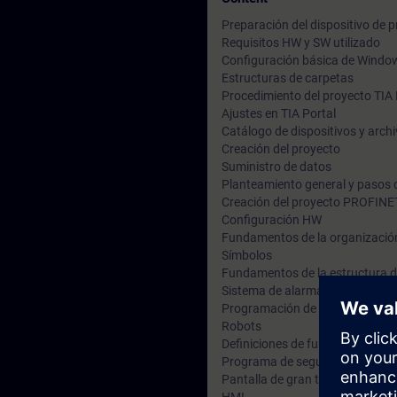
Preparación del dispositivo de
Requisitos HW y SW utilizado
Configuración básica de Windo
Estructuras de carpetas
Procedimiento del proyecto TIA 
Ajustes en TIA Portal
Catálogo de dispositivos y arch
Creación del proyecto
Suministro de datos
Planteamiento general y pasos 
Creación del proyecto PROFINE
Configuración HW
Fundamentos de la organizació
Símbolos
Fundamentos de la estructura 
Sistema de alarmas ProDiag
Programación de un programa s
Robots
Definiciones de funciones
Programa de seguridad
Pantalla de gran tamaño