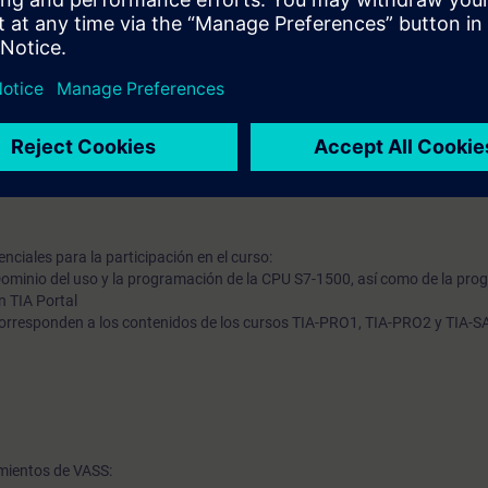
ltiples estaciones operativas
treza en el estándar VASS 6, con énfasis en:
ación de componentes PROFINET y PROFIsafe
ra del programa PLC para el control de la planta
ar familiarizado con el sistema de alarma
nciales para la participación en el curso:
Dominio del uso y la programación de la CPU S7-1500, así como de la pro
n TIA Portal
orresponden a los contenidos de los cursos TIA-PRO1, TIA-PRO2 y TIA-
mientos de VASS: