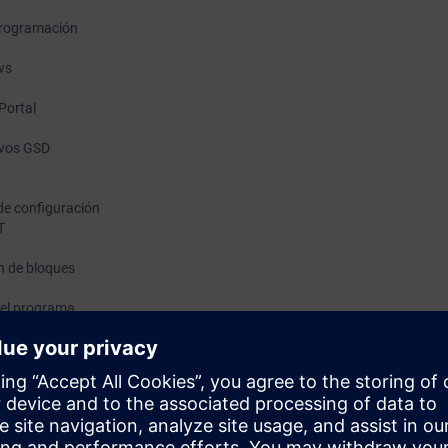
 programación
ws
Portal
ivos GSD
de configuración
T
n de bloques
del programa
ecuencial