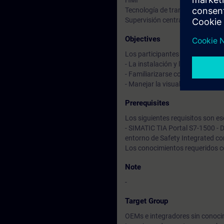
HMI
Tecnología de transporte con mú
Supervisión central de la planta
Objectives
Los participantes adquirirán des
- La instalación y la configur
- Familiarizarse con la estructu
- Manejar la visualización y est
Prerequisites
Los siguientes requisitos son ese
- SIMATIC TIA Portal S7-1500 - 
entorno de Safety Integrated co
Los conocimientos requeridos c
Note
-
Target Group
OEMs e integradores sin conoci