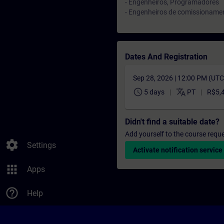
- Engenheiros, Programadores
- Engenheiros de comissioname
Dates And Registration
Sep 28, 2026 | 12:00 PM (UT
schedule
translate
5 days
PT
R$5,
Didn't find a suitable date?
Add yourself to the course reque
settings
Settings
Activate notification service
apps
Apps
help_outline
Help