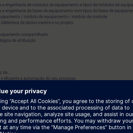
ara a engenharia de módulos de equipamento e tipos de módulos de equi
ara a engenharia de fases de equipamento com tipos de fases de equipam
equipamento / módulo de equipamento / módulo de controle
 biblioteca de dados mestre e no projeto
quipamento compartilhado
lógica de atribuição
 de...
 e eficiente a automação do seu processo.
os Tipos de Módulos de Controle (CMTs) e suas instâncias, empregando 
rar o hardware.
efinir a visualização no sistema operacional.
ntas de engenharia para a criação dos conceitos de tipo-instância.
ância para tipos SFC.
o com “Tipos de Módulos de Equipamento” e as funções técnicas “Tipos de
alização correspondente de forma estruturada.
liotecas de dados mestre e nos projetos.