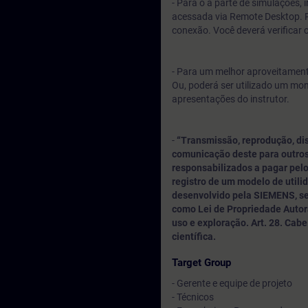
- Para o a parte de simulações,
acessada via Remote Desktop. P
conexão. Você deverá verificar 
- Para um melhor aproveitamento
Ou, poderá ser utilizado um mo
apresentações do instrutor.
-
“Transmissão, reprodução, di
comunicação deste para outros
responsabilizados a pagar pelo
registro de um modelo de utili
desenvolvido pela SIEMENS, sen
como Lei de Propriedade Autora
uso e exploração. Art. 28. Cabe a
científica.
Target Group
- Gerente e equipe de projeto
- Técnicos