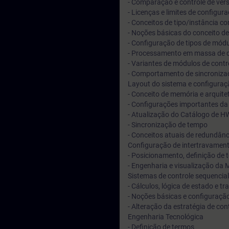
- Comparação e controle de vers
- Licenças e limites de config
- Conceitos de tipo/instância co
- Noções básicas do conceito de
- Configuração de tipos de módu
- Processamento em massa de da
- Variantes de módulos de cont
- Comportamento de sincroniza
Layout do sistema e configura
- Conceito de memória e arquite
- Configurações importantes da
- Atualização do Catálogo de H
- Sincronização de tempo
- Conceitos atuais de redundân
Configuração de intertravamen
- Posicionamento, definição de
- Engenharia e visualização da 
Sistemas de controle sequencia
- Cálculos, lógica de estado e t
- Noções básicas e configuração
- Alteração da estratégia de co
Engenharia Tecnológica
- Definição de termos