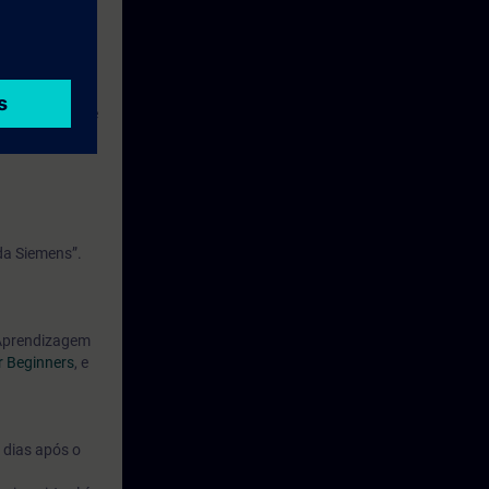
 compartilhado
 de controle de
da Siemens”.
 Aprendizagem
r Beginners
, e
 dias após o