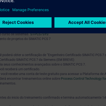
ilhado e configurar a lógica de atribuição de um EPH para alocar um EM
aria elétrica, sistemas de controle e feedback de controle e engenharia
o curso de sistemas
“ST-PCS7SYS”
mento de projetos do SIMATIC PCS 7
cê poderá obter a certificação de “Engenheiro Certificado SIMATIC PCS 7 
 Certificado SIMATIC PCS 7 da Siemens (EM BREVE)
valia seus conhecimentos avançados sobre o SIMATIC PCS 7.
cê receberá um certificado.
o, você recebe uma conta de teste gratuito para acessar a Plataforma de
erá encontrar treinamentos online sobre
Process Control Technology fo
einamentos.
s antes do inicio do treinamento confirmado e termina automaticamente 14