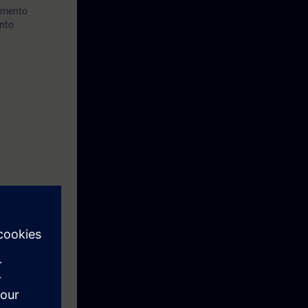
pamento
ento
a engenharia
 Fases de