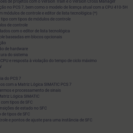
ões de projetos com o Version Train e o Version Cross Manager
uração no PCS 7, bem como o modelo de licença atual com a CPU 410-5H
colocará em prática o conhecimento teórico recém-adquirido.
m módulos de controle e editor de lista tecnológica (*)
 tipo com tipos de módulos de controle
los de controle
dos com o editor de lista tecnológica
role baseadas em blocos opcionais
ção
ção de hardware
tura do sistema
 CPU e resposta à violação do tempo de ciclo máximo
W
cia do PCS 7
tos com a Matriz Lógica SIMATIC PCS 7
 termos e processamento de sinais
Matriz Lógica SIMATIC
l com tipos de SFC
ransições de estado no SFC
 de tipos de SFC
ntrole e pontos de ajuste para uma instância de SFC