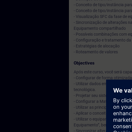
- Conceito de tipo/instância p
- Conceito de tipo/instância p
- Visualização SFC da fase de 
- Sincronização de alterações na
Equipamento compartilhado
- Possíveis combinações com e
- Configuração e tratamento da 
- Estratégias de alocação
- Roteamento de valores
Objectives
Após este curso, você será capaz
- Configurar de forma otimizada
- Utilizar dados em massa com 
tecnológica.
- Projetar seu sistema e configu
- Configurar a Matriz Lógica e d
- Utilizar as principais ferrame
- Aplicar o conceito de tipo-inst
- Utilizar o equipamento técnic
Equipamento”, bem como a visu
- Sincronizar alterações nas bib