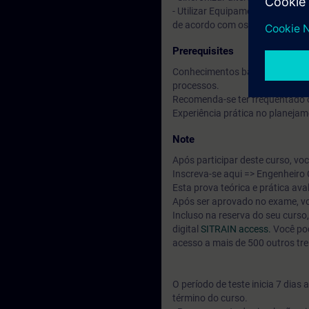
- Utilizar Equipamento Compart
de acordo com os requisitos.
Prerequisites
Conhecimentos básicos de engenh
processos.
Recomenda-se ter frequentado 
Experiência prática no planeja
Note
Após participar deste curso, vo
Inscreva-se aqui => Engenheiro
Esta prova teórica e prática a
Após ser aprovado no exame, vo
Incluso na reserva do seu curs
digital
SITRAIN access.
Você pod
acesso a mais de 500 outros tr
O período de teste inicia 7 dia
término do curso.