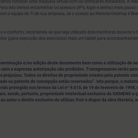
 iremos fornecer uma máquina virtual com os Softwares instalados. A máq
ara isto iremos encaminhar os acessos (IP’s, login e senha) mais passo
com a equipe de TI de sua empresa, se o acesso ao Remote Desktop é libe
 e conforto, recomenda-se que seja utilizado dois monitores durante o 
nitor (para execução dos exercícios) mais um tablet para acompanhame
sseminação e/ou edição deste documento bem como a utilização de se
 sem a expressa autorização são proibidos. Transgressores serão pe
s prejuízos. Todos os direitos de propriedade criados pela patente con
dade ou patente de concepção estão reservados”. Isto porque, o materia
do protegido nos termos da Lei nº 9.610, de 19 de fevereiro de 1998,
is, sendo, portanto, propriedade intelectual exclusiva da SIEMENS a 
o autor o direito exclusivo de utilizar, fruir e dispor da obra literária, a