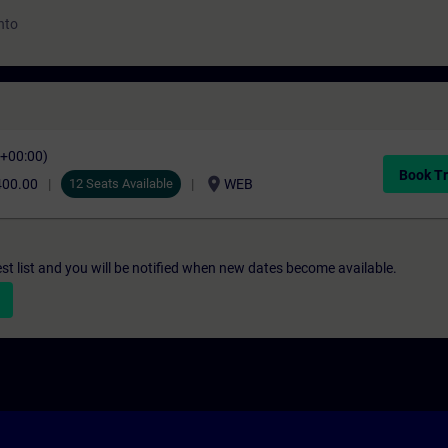
nto
C+00:00)
Book Tr
location_on
400.00
12 Seats Available
WEB
st list and you will be notified when new dates become available.