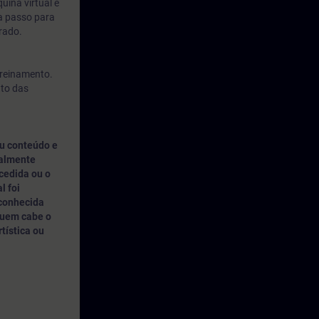
uina virtual é
 a passo para
rado.
treinamento.
nto das
u conteúdo e
nalmente
cedida ou o
l foi
 conhecida
quem cabe o
rtística ou