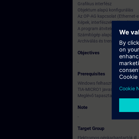
Grafikus interfész
Objektum alapú konfigurálás
Az OP-AG kapcsolat (Ethernet-e
Képek, interfészek, változók p
A program átvitele a panelre
Számítógép alapú megjelenítés
Archiválás és trendgörbék
Objectives
-
Prerequisites
Windows felhasználói alapisme
TIA-MICRO1 javasolt
Meglévő tapasztalat HMI-kel elő
Note
-
Target Group
Elektromos gépkarbantartók ill.