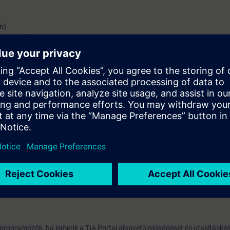
n)
rogramozása
retek
nyt jelent
 programozók, ha ismerik a TIA Portal alapvető működését és utasításkés