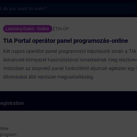
s
operátor panel programozás-online - Traini
Learning Event - Online
TIA-OP
TIA Portal operátor panel programozás-online
Két napos operátor panel programozói képzésünk során a TI
Advanced környezet használatával ismerkednek meg résztvev
miközben az alapvető panel funkcióktól eljutnak egészen egy 
állomásból álló rendszer megvalósításáig.
egistration
etése
őprogram