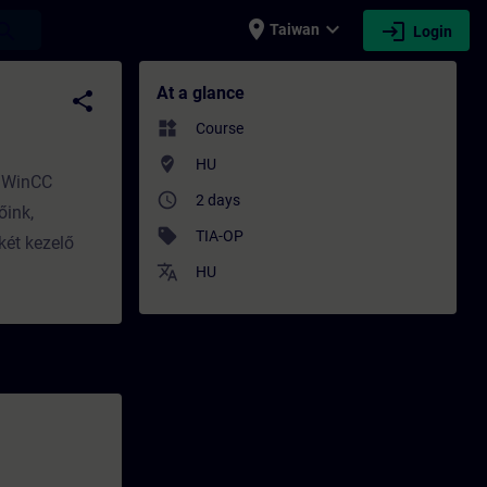
place
expand_more
login
earch
Taiwan
Login
ng - Training - Professional development |
At a glance
share
widgets
Course
where_to_vote
HU
A WinCC
access_time
2 days
őink,
sell
TIA-OP
két kezelő
translate
HU