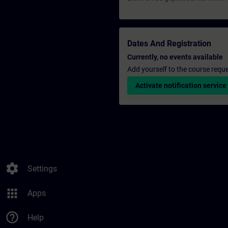
Dates And Registration
Currently, no events available
Add yourself to the course reque
Activate notification service
settings
Settings
apps
Apps
help_outline
Help