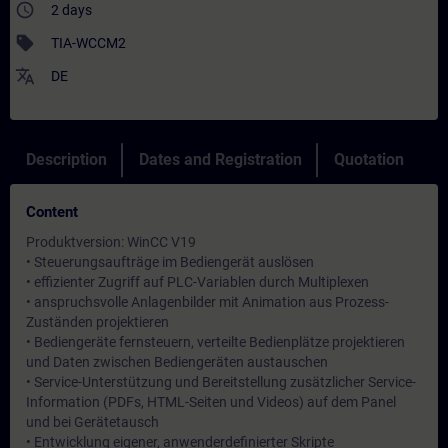
access_time
2 days
sell
TIA-WCCM2
translate
DE
Description
Dates and Registration
Quotation
Content
Produktversion: WinCC V19
• Steuerungsaufträge im Bediengerät auslösen
• effizienter Zugriff auf PLC-Variablen durch Multiplexen
• anspruchsvolle Anlagenbilder mit Animation aus Prozess-
Zuständen projektieren
• Bediengeräte fernsteuern, verteilte Bedienplätze projektieren
und Daten zwischen Bediengeräten austauschen
• Service-Unterstützung und Bereitstellung zusätzlicher Service-
Information (PDFs, HTML-Seiten und Videos) auf dem Panel
und bei Gerätetausch
• Entwicklung eigener, anwenderdefinierter Skripte