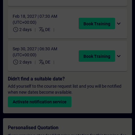
Feb 18, 2027 | 07:30 AM
(UTC+00:00)
expand_more
Book Training
schedule
translate
2 days
DE
Sep 30, 2027 | 06:30 AM
(UTC+00:00)
expand_more
Book Training
schedule
translate
2 days
DE
Didn't find a suitable date?
Add yourself to the course request list and you will be notified
when new dates become available.
Activate notification service
Personalised Quotation