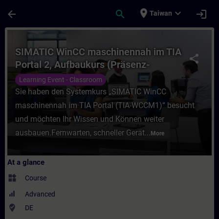
Skip To Main Content
Page Loaded
place
expand_more
arrow_back
search
login
Taiwan
Course - SIMATIC WinCC maschinennah im T
SIMATIC WinCC maschinennah im TIA
share
Portal 2, Aufbaukurs (Präsenz-
Training)
Learning Event - Classroom
Sie haben den Systemkurs „SIMATIC WinCC
maschinennah im TIA Portal (TIA-WCCM1)“ besucht
und möchten Ihr Wissen und Können weiter
ausbauen.Fernwarten, schneller Gerät...
More
At a glance
widgets
Course
Advanced
where_to_vote
DE