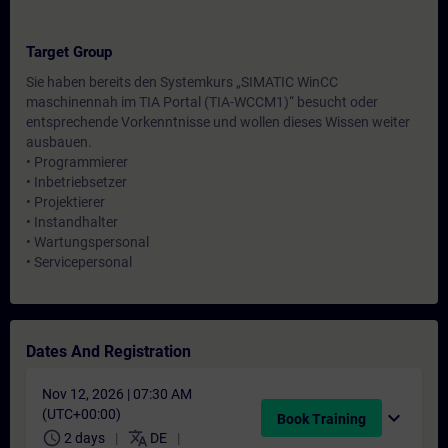
Target Group
Sie haben bereits den Systemkurs „SIMATIC WinCC
maschinennah im TIA Portal (TIA-WCCM1)“ besucht oder
entsprechende Vorkenntnisse und wollen dieses Wissen weiter
ausbauen.
• Programmierer
• Inbetriebsetzer
• Projektierer
• Instandhalter
• Wartungspersonal
• Servicepersonal
Dates And Registration
Nov 12, 2026 | 07:30 AM
(UTC+00:00)
expand_more
Book Training
schedule
translate
2 days
DE