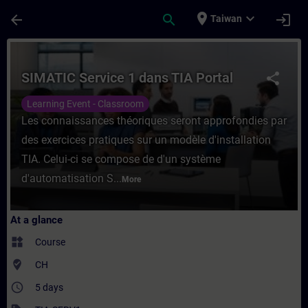
Skip To Main Content
Page Loaded
place
expand_more
arrow_back
search
login
Taiwan
Course - SIMATIC Service 1 dans TIA Porta
SIMATIC Service 1 dans TIA Portal
share
Learning Event - Classroom
Les connaissances théoriques seront approfondies par
des exercices pratiques sur un modèle d'installation
TIA. Celui-ci se compose de d'un système
d'automatisation S...
More
At a glance
widgets
Course
where_to_vote
CH
access_time
5 days