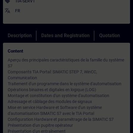
sell
TIA-SERV1
translate
FR
Description
Dates and Registration
Quotation
Content
Aperçu des principales caractéristiques de la famille du système
S7
Composants TIA Portal: SIMATIC STEP 7, WinCC,
Communication
Traitement d'un programme dans le système d'automatisation
Opérations binaires et digitales en logique (LOG)
Montage et constitution d'un système d'automatisation
Adressage et câblage des modules de signaux
Mise en service Hardware et Software d'un système
d'automatisation SIMATIC S7 avec le TIA Portal
Configuration Hardware et paramétrage de la SIMATIC S7
Présentation d'un pupitre opérateur
Présentation d'un entraînement