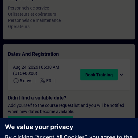
Personnels de service
Utilisateurs et opérateurs
Personnels de maintenance
Opérateurs
Dates And Registration
Aug 24, 2026 | 06:30 AM
(UTC+00:00)
expand_more
Book Training
schedule
translate
5 days
FR
Didn't find a suitable date?
Add yourself to the course request list and you will be notified
when new dates become available.
Activate notification service