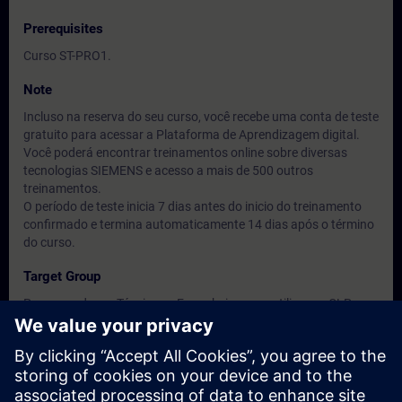
Prerequisites
Curso ST-PRO1.
Note
Incluso na reserva do seu curso, você recebe uma conta de teste
gratuito para acessar a Plataforma de Aprendizagem digital.
Você poderá encontrar treinamentos online sobre diversas
tecnologias SIEMENS e acesso a mais de 500 outros
treinamentos.
O período de teste inicia 7 dias antes do inicio do treinamento
confirmado e termina automaticamente 14 dias após o término
do curso.
Target Group
Programadores, Técnicos e Engenheiros que utilizam o CLP
SIMATIC S7300F em uma aplicação de segurança.
Dates And Registration