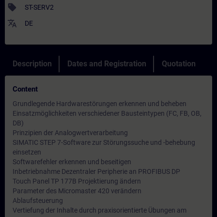
sell
ST-SERV2
translate
DE
Description
Dates and Registration
Quotation
Content
Grundlegende Hardwarestörungen erkennen und beheben
Einsatzmöglichkeiten verschiedener Bausteintypen (FC, FB, OB,
DB)
Prinzipien der Analogwertverarbeitung
SIMATIC STEP 7-Software zur Störungssuche und -behebung
einsetzen
Softwarefehler erkennen und beseitigen
Inbetriebnahme Dezentraler Peripherie an PROFIBUS DP
Touch Panel TP 177B Projektierung ändern
Parameter des Micromaster 420 verändern
Ablaufsteuerung
Vertiefung der Inhalte durch praxisorientierte Übungen am