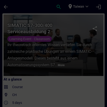
Skip To Main Content
Page Loaded
place
expand_more
arrow_back
search
login
Taiwan
Course - SIMATIC S7-300/400 Serviceausbil
SIMATIC S7-300/400
share
Serviceausbildung 2
Learning Event - Classroom
Ihr theoretisch erlerntes Wissen vertiefen Sie durch
zahlreiche praktische Übungen an einem SIMATIC-
Anlagenmodell. Dieses besteht aus einem
Automatisierungssystem S7...
More
At a glance
widgets
Course
where_to_vote
CH
access_time
5 days