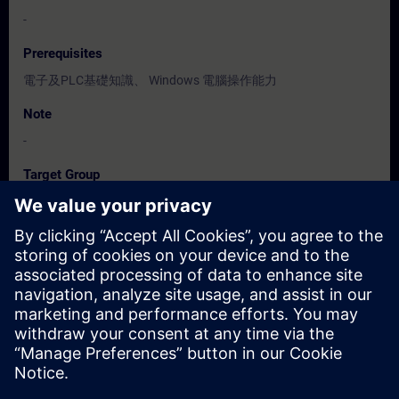
-
Prerequisites
電子及PLC基礎知識、 Windows 電腦操作能力
Note
-
Target Group
程式設計人員, 調機/試俥工程人員
Dates And Registration
Currently, no events available
Add yourself to the course request list and you will be notified
when new dates become available.
Activate notification service