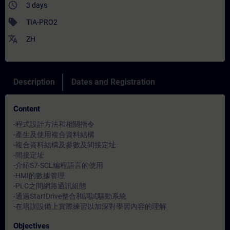
access_time
3 days
sell
TIA-PRO2
translate
ZH
Description
Dates and Registration
Content
-程式設計方法和相關指令
-產生及使用複合資料結構
-複合資料結構及參數及間接定址
-間接定址
-介紹S7-SCL編程語言的使用
-HMI的數據管理
-PLC之間網路通訊組態
-通過StartDrive整合和調試驅動系統
-在培訓設備上實際練習以加深對學習內容的理解
Objectives