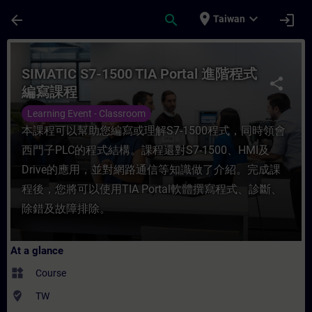
Skip To Main Content
Page Loaded
place
expand_more
arrow_back
search
login
Taiwan
Course - SIMATIC S7-1500 TIA Portal 進階
SIMATIC S7-1500 TIA Portal 進階程式
share
編寫課程
Learning Event - Classroom
本課程可以幫助您編寫或理解S7-1500程式，同時領會
西門子PLC的程式結構。課程還對S7-1500、HMI及
Drive的應用，並對網路通信等知識做了介紹。完成課
程後，您將可以使用TIA Portal軟體撰寫程式、診斷、
除錯及故障排除。
At a glance
widgets
Course
where_to_vote
TW