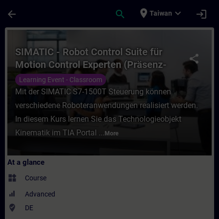
Skip To Main Content
Page Loaded
place
expand_more
arrow_back
search
login
Taiwan
Course - SIMATIC - Robot Control Suite für
SIMATIC - Robot Control Suite für
share
Motion Control Experten (Präsenz-
Training)
Learning Event - Classroom
Mit der SIMATIC S7-1500T Steuerung können
verschiedene Roboteranwendungen realisiert werden.
In diesem Kurs lernen Sie das Technologieobjekt
Kinematik im TIA Portal ...
More
At a glance
widgets
Course
Advanced
where_to_vote
DE