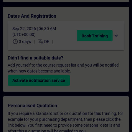
Dates And Registration
Sep 22, 2026 | 06:30 AM
(UTC+00:00)
expand_more
Book Training
schedule
translate
3 days
DE
Didn't find a suitable date?
Add yourself to the course request list and you will be notified
when new dates become available.
Activate notification service
Personalised Quotation
If you require a standard list price quotation for this training, for
example for your purchasing department, then please click the
link below. You first need to provide some personal details and
after this a quotation will be emailed to you.