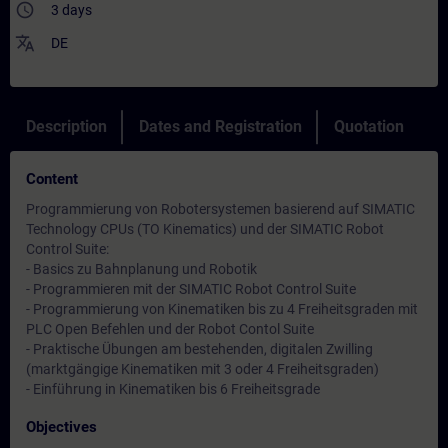
access_time
3 days
translate
DE
Description
Dates and Registration
Quotation
Content
Programmierung von Robotersystemen basierend auf SIMATIC
Technology CPUs (TO Kinematics) und der SIMATIC Robot
Control Suite:
- Basics zu Bahnplanung und Robotik
- Programmieren mit der SIMATIC Robot Control Suite
- Programmierung von Kinematiken bis zu 4 Freiheitsgraden mit
PLC Open Befehlen und der Robot Contol Suite
- Praktische Übungen am bestehenden, digitalen Zwilling
(marktgängige Kinematiken mit 3 oder 4 Freiheitsgraden)
- Einführung in Kinematiken bis 6 Freiheitsgrade
Objectives