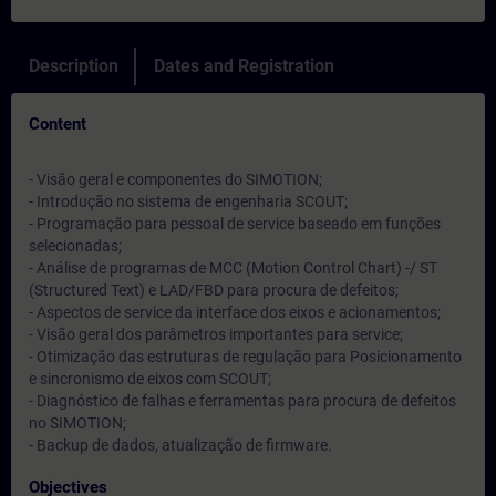
Description
Dates and Registration
Content
- Visão geral e componentes do SIMOTION;
- Introdução no sistema de engenharia SCOUT;
- Programação para pessoal de service baseado em funções
selecionadas;
- Análise de programas de MCC (Motion Control Chart) -/ ST
(Structured Text) e LAD/FBD para procura de defeitos;
- Aspectos de service da interface dos eixos e acionamentos;
- Visão geral dos parâmetros importantes para service;
- Otimização das estruturas de regulação para Posicionamento
e sincronismo de eixos com SCOUT;
- Diagnóstico de falhas e ferramentas para procura de defeitos
no SIMOTION;
- Backup de dados, atualização de firmware.
Objectives