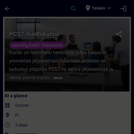
Skip To Main Content
Page Loaded
place
expand_more
arrow_back
search
login
Taiwan
Course - PCS7-huoltokurssi - Training - Tr
PCS7-huoltokurssi
share
Learning Event - Classroom
Kurssi on tarkoitettu henkilöille, jotka haluavat
ymmärtää järjestelmän rakenteen ja joiden on
tarkoitus ylläpitää PCS7:lla tehtyä järjestelmää ja
tehdä pieniä muuto...
More
At a glance
widgets
Course
where_to_vote
FI
access_time
3 days