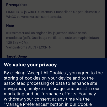
Prerequisites
SIMATIC S7 ja WinCC-tuntemus. Suositellaan S7-peruskurssin ja
WinCC-valvomokurssin suorittamista.
Note
Kurssimateriaali on englanniksi ja jaetaan sähköisessä
muodossa (pdf). Osallistuja voi tilata tulostetun mapin hintaan
120 € (alv 0 %).
Vientivalvonta AL :N / ECCN: N
Target Group
Kurssi sopii kunnossapitohenkilöille.
Dates And Registration
Currently, no events available
Add yourself to the course request list and you will be notified
when new dates become available.