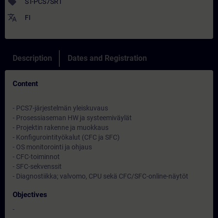
sell
ST-PCS7SR1
translate
FI
Description
Dates and Registration
Content
- PCS7-järjestelmän yleiskuvaus
- Prosessiaseman HW ja systeemiväylät
- Projektin rakenne ja muokkaus
- Konfigurointityökalut (CFC ja SFC)
- OS monitorointi ja ohjaus
- CFC-toiminnot
- SFC-sekvenssit
- Diagnostiikka; valvomo, CPU sekä CFC/SFC-online-näytöt
Objectives
-