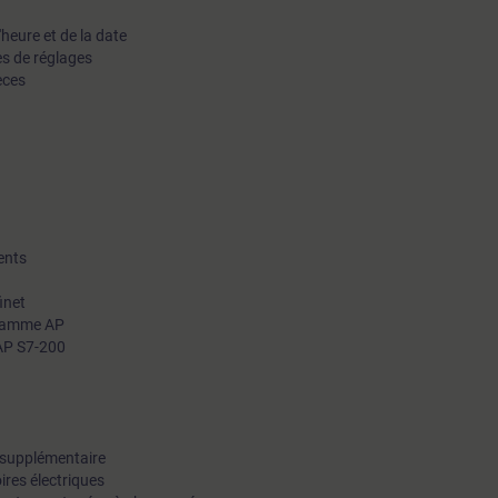
'heure et de la date
s de réglages
èces
ents
inet
ogramme AP
 AP S7-200
e supplémentaire
ires électriques