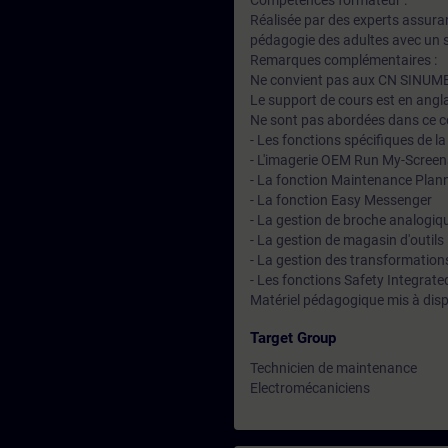
Compétences formateur :
Réalisée par des experts assuran
pédagogie des adultes avec un s
Remarques complémentaires :
Ne convient pas aux CN SINUM
Le support de cours est en ang
Ne sont pas abordées dans ce c
- Les fonctions spécifiques de 
- L'imagerie OEM Run My-Screen
- La fonction Maintenance Plan
- La fonction Easy Messenger
- La gestion de broche analogiq
- La gestion de magasin d'outils
- La gestion des transformatio
- Les fonctions Safety Integra
Matériel pédagogique mis à disp
Target Group
Technicien de maintenance
Electromécaniciens