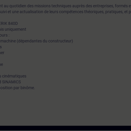
t au quotidien des missions techniques auprès des entreprises, formés et 
uivi et une actualisation de leurs compétences théoriques, pratiques, et
ERIK 840D
lais uniquement
ours :
la machine (dépendantes du constructeur)
s
ner
ue
ns cinématiques
ted SINAMICS
osition par binôme.