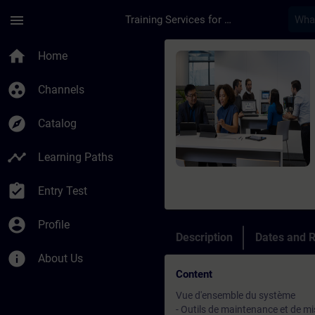
Skip To Main Content
Page Loaded
menu
Training Services for Digital Industries
Course - Maintenanc
home
Home
group_work
Channels
explore
Catalog
timeline
Learning Paths
assignment_turned_in
Entry Test
account_circle
Profile
Description
Dates and R
info
About Us
Content
Vue d'ensemble du système
- Outils de maintenance et de mi