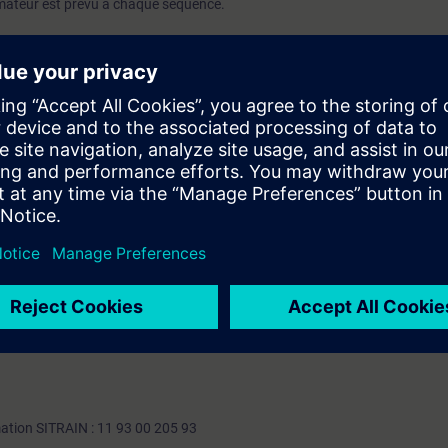
mateur est prévu à chaque séquence.
iaire sera capable de :
ystème
Machine et utiliser les modes de fonctionnements JOG, MDA et AUTO
ielle et logicielle
Entrainements, l'HMI
onnées
ctueux
ques
ues
mation SITRAIN : 11 93 00 205 93