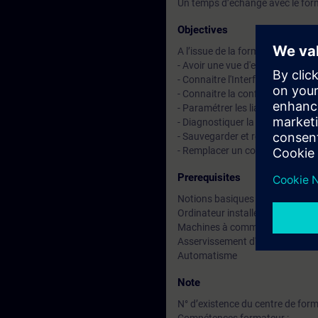
Un temps d’échange avec le for
Objectives
A l’issue de la formation, le stag
- Avoir une vue d'ensemble du s
- Connaitre l'Interface Homme 
- Connaitre la configuration matér
- Paramétrer les liaisons
- Diagnostiquer la CN, l'AP, les 
- Sauvegarder et restituer les d
- Remplacer un composant défe
Prerequisites
Notions basiques concernant :
Ordinateur installé Windows
Machines à commandes numéri
Asservissement d'axes numériq
Automatisme
Note
N° d’existence du centre de for