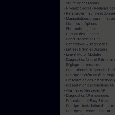
- Structure des Menus
- Niveaux d'accès - Réglages de l
- Paramètres machine et donnée
- Manipulations programmes pi
- Licences et Options
- Electronic Logbook
- Gestion des données
- Panel Processing Unit
- Connexions & Diagnostics
- Entrées & Sorties Digitales
- Line et Motor Modules
- Diagnostics Axes et Entrainem
- Réglage des mesures
- Connexions & Diagnostics Prof
- Principe de création d'un Pr
- Présentation des instructions
- Présentation des fonctions AP
- Alarmes et Messages AP
- Diagnostics AP embarqués
- Présentation d'Easy Extend
- Principe d'Installation d'un ax
- Principes de conception d'armo