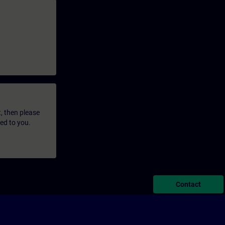
t, then please
led to you.
Contact