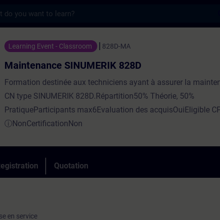
s
e SINUMERIK 828D - Training - Training - 
Learning Event - Classroom
828D-MA
Maintenance SINUMERIK 828D
Formation destinée aux techniciens ayant à assurer la mainte
CN type SINUMERIK 828D.Répartition50% Théorie, 50%
PratiqueParticipants max6Evaluation des acquisOuiEligible C
ⓘNonCertificationNon
egistration
Quotation
se en service