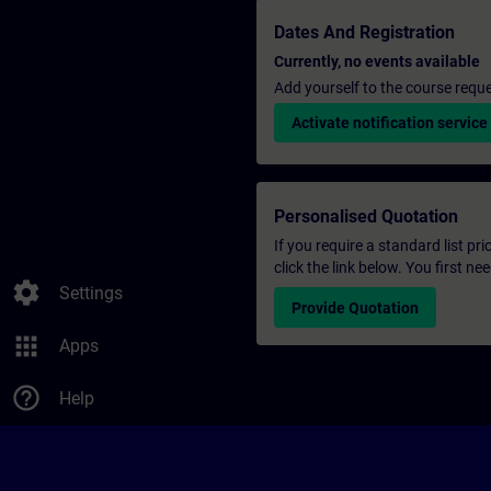
Dates And Registration
Currently, no events available
Add yourself to the course reque
Activate notification service
Personalised Quotation
If you require a standard list pr
click the link below. You first n
settings
Settings
Provide Quotation
apps
Apps
help_outline
Help