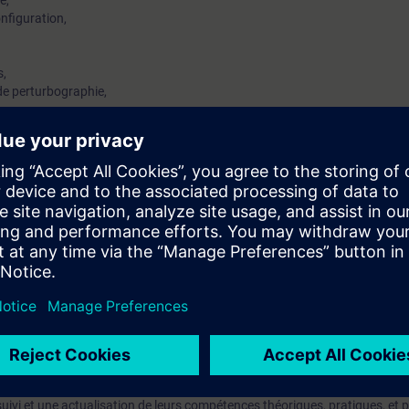
e,
onfiguration,
s,
s de perturbographie,
OTEC 5 sur site,
tion de courants et de tensions.
iaire sera capable de :
nce sur les relais de protection SIPROTEC 5 à l’aide du logiciel DIGSI 5.
rotechnique. Connaissances de base des fonctions de protection.
mation SITRAIN : 11 93 00 205 93
t au quotidien des missions techniques auprès des entreprises, formés et 
uivi et une actualisation de leurs compétences théoriques, pratiques, et