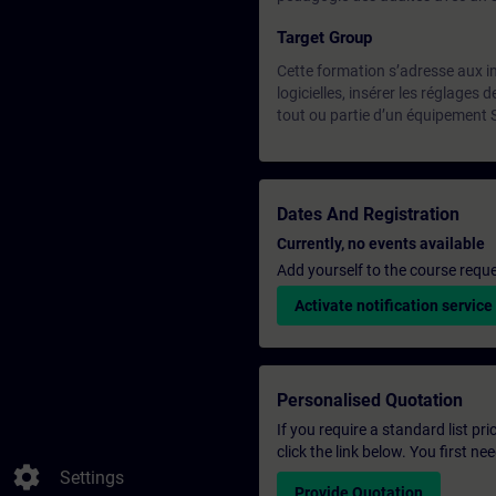
Target Group
Cette formation s’adresse aux in
logicielles, insérer les réglages 
tout ou partie d’un équipement 
Dates And Registration
Currently, no events available
Add yourself to the course reque
Activate notification service
Personalised Quotation
If you require a standard list pr
click the link below. You first n
settings
Settings
Provide Quotation