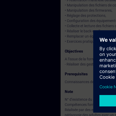
• Présentation matérielle détaillé
• Manipulation des fichiers de c
• Manipulation des firmwares,
• Réglage des protections,
• Configuration des équipement
• Collecte et lecture des fichier
• Réaliser le back-up d’un projet,
• Remplacer un équipement SIPR
• Exercices pratiques avec injec
Objectives
A l’issue de la formation, le stag
- Réaliser des gestes de maintena
Prerequisites
Connaissances de base en élect
Note
N° d’existence du centre de for
Compétences formateur :
Réalisée par des experts assuran
pédagogie des adultes avec un s