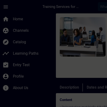
Skip To Main Content
Page Loaded
menu
Training Services for Digital Industries
Course - DIGSI 5 - G
home
Home
group_work
Channels
explore
Catalog
timeline
Learning Paths
assignment_turned_in
Entry Test
account_circle
Profile
info
Description
Dates and R
About Us
Content