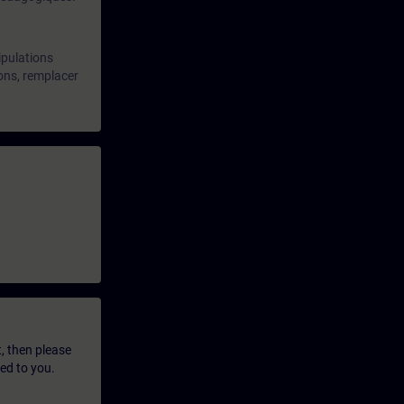
ipulations
tions, remplacer
t, then please
led to you.